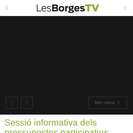
Toggle
navigation
Més vídeos
Sessió informativa dels
pressupostos participatius