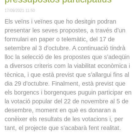
17/09/2021 11:50
Reproduint
Els veïns i veïnes que ho desitgin podran
presentar les seves propostes, a través d’un
formulari en paper o telemàtic, del 17 de
Sessió plenària ordinària
de l’Ajuntament de les
setembre al 3 d’octubre. A continuació tindrà
Borges Blanques del 27 de
novembre del 2025
lloc la selecció de les propostes que s’adeqüin
a diversos criteris com la viabilitat econòmica i
tècnica, i que està previst que s’allargui fins al
Desallotjament al bloc de
dia 29 d’octubre. Finalment, està previst que
Santiago Rusiñol per un
els borgencs i borgenques puguin participar en
decret d’inhabitabilitat
la votació popular del 22 de novembre al 5 de
desembre, moment en què es donaran a
Sessió plenària
extraodinària de
conèixer els resultats de les votacions i, per
l’Ajuntament de les Borges
Blanques del 29 de
tant, el projecte que s’acabarà fent realitat.
desembre del 2025