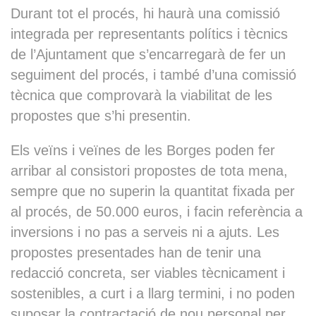
Durant tot el procés, hi haurà una comissió
integrada per representants polítics i tècnics
Sessió plenària ordinària
de l’Ajuntament de les
de l’Ajuntament que s’encarregarà de fer un
Borges Blanques del 29 de
seguiment del procés, i també d’una comissió
gener del 2026
tècnica que comprovarà la viabilitat de les
propostes que s’hi presentin.
Els veïns i veïnes de les Borges poden fer
Responem. Pressupostos
municipals 2026
arribar al consistori propostes de tota mena,
sempre que no superin la quantitat fixada per
al procés, de 50.000 euros, i facin referència a
Portaveus Municipals |
inversions i no pas a serveis ni a ajuts. Les
Ivette Macià (Borges per la
propostes presentades han de tenir una
República)
redacció concreta, ser viables tècnicament i
sostenibles, a curt i a llarg termini, i no poden
suposar la contractació de nou personal per