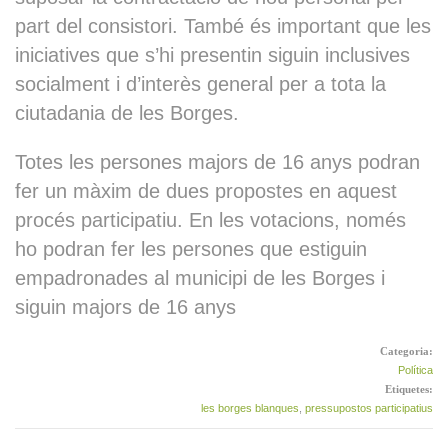
Portaveus Municipals |
part del consistori. També és important que les
Montse Casals (ERC)
iniciatives que s’hi presentin siguin inclusives
socialment i d’interès general per a tota la
ciutadania de les Borges.
Portaveus Municipals |
Núria Palau (Junts per les
Totes les persones majors de 16 anys podran
Borges Blanques)
fer un màxim de dues propostes en aquest
procés participatiu. En les votacions, només
Sessió plenària ordinària
ho podran fer les persones que estiguin
de l’Ajuntament de les
Borges Blanques del 26 de
empadronades al municipi de les Borges i
març del 2026
siguin majors de 16 anys
Categoria:
Sessió plenària ordinària
Política
de l’Ajuntament de les
Etiquetes:
Borges Blanques del 28 de
les borges blanques
,
pressupostos participatius
maig del 2026