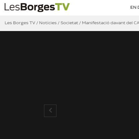
EN 
Les Borges TV
/
Notícies
/
Societat
/
Manifestació davant del CA