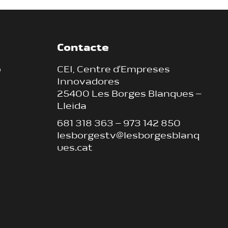
Contacte
ó
CEI, Centre d’Empreses
Innovadores
25400 Les Borges Blanques –
Lleida
681 318 363
–
973 142 850
lesborgestv@lesborgesblanq
ues.cat