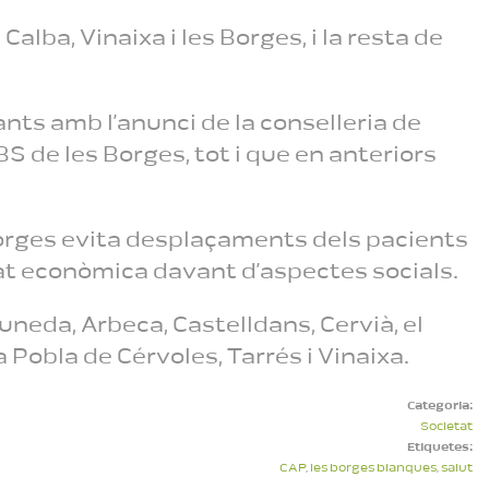
Calba, Vinaixa i les Borges, i la resta de
ants amb l’anunci de la conselleria de
BS de les Borges, tot i que en anteriors
 Borges evita desplaçaments dels pacients
litat econòmica davant d’aspectes socials.
uneda, Arbeca, Castelldans, Cervià, el
 La Pobla de Cérvoles, Tarrés i Vinaixa.
Categoria:
Societat
Etiquetes:
CAP
,
les borges blanques
,
salut