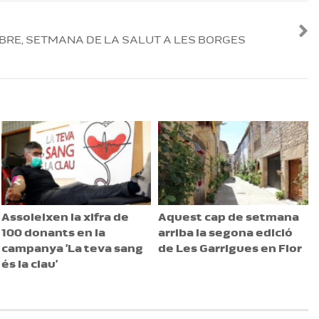
EMBRE, SETMANA DE LA SALUT A LES BORGES
Assoleixen la xifra de
Aquest cap de setmana
100 donants en la
arriba la segona edició
campanya ’La teva sang
de Les Garrigues en Flor
és la clau’