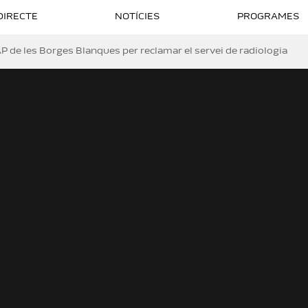
DIRECTE
NOTÍCIES
PROGRAMES
P de les Borges Blanques per reclamar el servei de radiologia