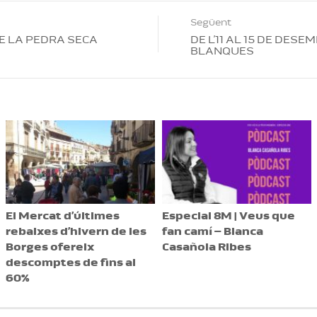
Següent
E LA PEDRA SECA
DE L’11 AL 15 DE DES
BLANQUES
El Mercat d’últimes
Especial 8M | Veus que
rebaixes d’hivern de les
fan camí – Blanca
Borges ofereix
Casañola Ribes
descomptes de fins al
60%