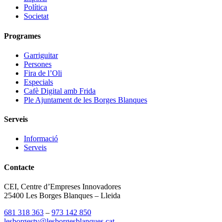
Política
Societat
Programes
Garriguitar
Persones
Fira de l’Oli
Especials
Cafè Digital amb Frida
Ple Ajuntament de les Borges Blanques
Serveis
Informació
Serveis
Contacte
CEI, Centre d’Empreses Innovadores
25400 Les Borges Blanques – Lleida
681 318 363
–
973 142 850
lesborgestv@lesborgesblanques.cat