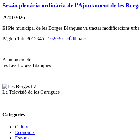
Sessió plenària ordinària de l’Ajuntament de les Borg
29/01/2026
El Ple municipal de les Borges Blanques va tractar modificacions urba
Pàgina 1 de 30
1
2
3
4
5
...
10
20
30
...
»
Última »
Ajuntament de
les Les Borges Blanques
La Televisió de les Garrigues
Categories
Cultura
Economia
Esports