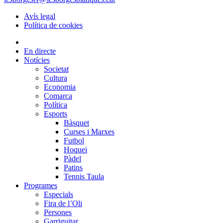
Avís legal
Política de cookies
En directe
Notícies
Societat
Cultura
Economia
Comarca
Política
Esports
Bàsquet
Curses i Marxes
Futbol
Hoquei
Pàdel
Patins
Tennis Taula
Programes
Especials
Fira de l’Oli
Persones
Garriguitar