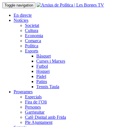
Toggle navigation
En directe
Notícies
Societat
Cultura
Economia
Comarca
Política
Esports
Bàsquet
Curses i Marxes
Futbol
Hoquei
Pàdel
Patins
Tennis Taula
Programes
Especials
Fira de l’Oli
Persones
Garriguitar
Cafè Digital amb Frida
Ple Ajuntament