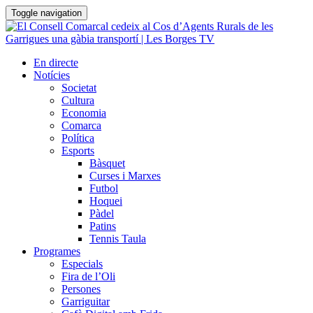
Toggle navigation
En directe
Notícies
Societat
Cultura
Economia
Comarca
Política
Esports
Bàsquet
Curses i Marxes
Futbol
Hoquei
Pàdel
Patins
Tennis Taula
Programes
Especials
Fira de l’Oli
Persones
Garriguitar