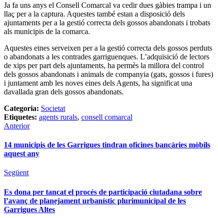
Ja fa uns anys el Consell Comarcal va cedir dues gàbies trampa i un
llaç per a la captura. Aquestes també estan a disposició dels
ajuntaments per a la gestió correcta dels gossos abandonats i trobats
als municipis de la comarca.
Aquestes eines serveixen per a la gestió correcta dels gossos perduts
o abandonats a les contrades garriguenques. L’adquisició de lectors
de xips per part dels ajuntaments, ha permès la millora del control
dels gossos abandonats i animals de companyia (gats, gossos i fures)
i juntament amb les noves eines dels Agents, ha significat una
davallada gran dels gossos abandonats.
Categoria:
Societat
Etiquetes:
agents rurals
,
consell comarcal
Anterior
14 municipis de les Garrigues tindran oficines bancàries mòbils
aquest any
Següent
Es dona per tancat el procés de participació ciutadana sobre
l’avanç de planejament urbanístic plurimunicipal de les
Garrigues Altes