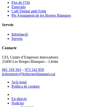
Fira de l’Oli
Especials
Cafè Digital amb Frida
Ple Ajuntament de les Borges Blanques
Serveis
Informació
Serveis
Contacte
CEI, Centre d’Empreses Innovadores
25400 Les Borges Blanques – Lleida
681 318 363
–
973 142 850
lesborgestv@lesborgesblanques.cat
Avís legal
Política de cookies
En directe
Notícies