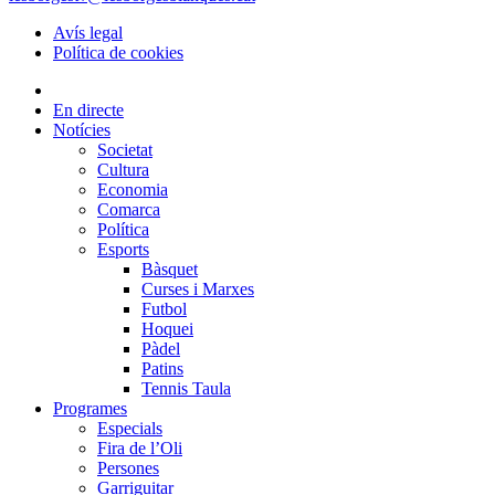
Avís legal
Política de cookies
En directe
Notícies
Societat
Cultura
Economia
Comarca
Política
Esports
Bàsquet
Curses i Marxes
Futbol
Hoquei
Pàdel
Patins
Tennis Taula
Programes
Especials
Fira de l’Oli
Persones
Garriguitar