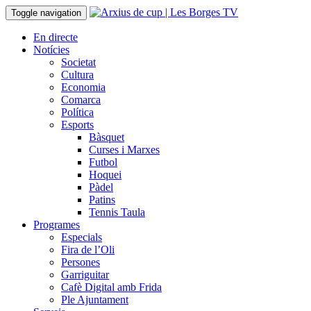
Toggle navigation
En directe
Notícies
Societat
Cultura
Economia
Comarca
Política
Esports
Bàsquet
Curses i Marxes
Futbol
Hoquei
Pàdel
Patins
Tennis Taula
Programes
Especials
Fira de l’Oli
Persones
Garriguitar
Cafè Digital amb Frida
Ple Ajuntament