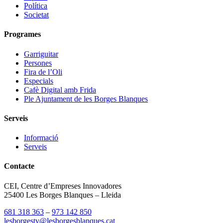
Política
Societat
Programes
Garriguitar
Persones
Fira de l’Oli
Especials
Cafè Digital amb Frida
Ple Ajuntament de les Borges Blanques
Serveis
Informació
Serveis
Contacte
CEI, Centre d’Empreses Innovadores
25400 Les Borges Blanques – Lleida
681 318 363
–
973 142 850
lesborgestv@lesborgesblanques.cat