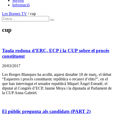
Serveis
Informació
Les Borges TV
/
cup
cup
Taula rodona d’ERC, ECP i la CUP sobre el procés
constituent
20/03/2017
Les Borges Blanques ha acollit, aquest dissabte 18 de març, el debat
“Esquerres i procés constituent: república o recanvi d’elits?”, en el
que han intervingut el senador republicà Miquel Àngel Estradé, el
diputat al Congrés d’ECP, Jaume Moya i la diputada al Parlament de
la CUP Anna Gabriel.
El públic pregunta als candidats (PART 2)