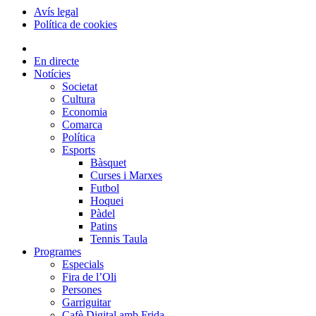
Avís legal
Política de cookies
En directe
Notícies
Societat
Cultura
Economia
Comarca
Política
Esports
Bàsquet
Curses i Marxes
Futbol
Hoquei
Pàdel
Patins
Tennis Taula
Programes
Especials
Fira de l’Oli
Persones
Garriguitar
Cafè Digital amb Frida