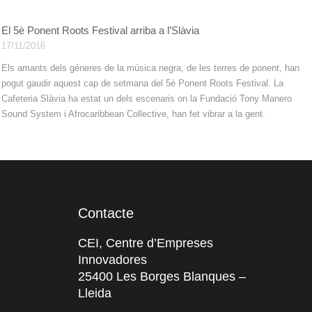
El 5è Ponent Roots Festival arriba a l’Slàvia
17/11/2016
Els amants dels gèneres de la música negra, de les terres de ponent, han
pogut gaudir aquest cap de setmana del 5è Ponent Roots Festival. La
Cafeteria Slàvia ha estat un dels escenaris on la Fundació Tony Manero
Sound System i Afrocaribbean Collective, han fet vibrar a la gent.
Contacte
CEI, Centre d’Empreses
Innovadores
25400 Les Borges Blanques –
Lleida