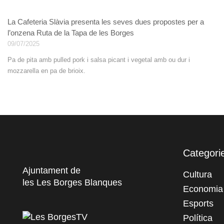
La Cafeteria Slàvia presenta les seves dues propostes per a
l’onzena Ruta de la Tapa de les Borges
09/07/2025
Pa de pita amb pulled pork i salsa picant i vegetal amb ou dur i
mozzarella en pa de brioix.
Categori
Ajuntament de
Cultura
les Les Borges Blanques
Economia
Esports
Política