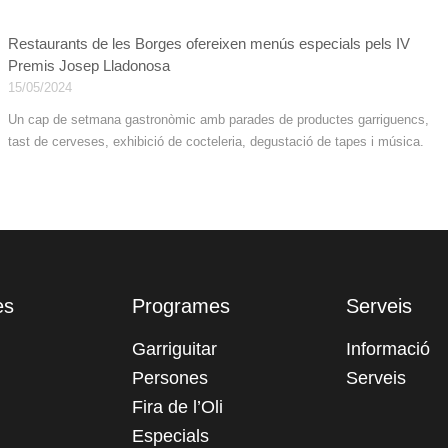
Restaurants de les Borges ofereixen menús especials pels IV
Premis Josep Lladonosa
15/05/2024
Un cap de setmana gastronòmic amb parades de productes garriguencs,
tast de cerveses, exhibició de cocteleria, degustació de tapes i música.
es
Programes
Serveis
Garriguitar
Informació
Persones
Serveis
Fira de l’Oli
Especials