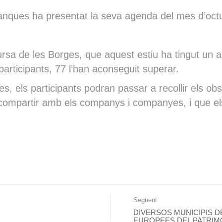
lanques ha presentat la seva agenda del mes d’oct
ursa de les Borges, que aquest estiu ha tingut un a
articipants, 77 l’han aconseguit superar.
res, els participants podran passar a recollir els o
 compartir amb els companys i companyes, i que els 
Següent
DIVERSOS MUNICIPIS 
EUROPEES DEL PATRIM