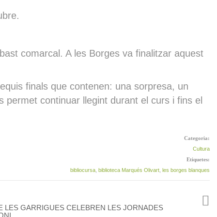
ubre.
bast comarcal. A les Borges va finalitzar aquest
bsequis finals que contenen: una sorpresa, un
permet continuar llegint durant el curs i fins el
Categoria:
Cultura
Etiquetes:
bibliocursa
,
biblioteca Marqués Olivart
,
les borges blanques
DE LES GARRIGUES CELEBREN LES JORNADES
ONI