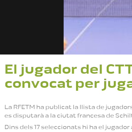
El jugador del CT
convocat per jug
La RFETM ha publicat la llista de jugado
es disputarà a la ciutat francesa de Schil
Dins dels 17 seleccionats hi ha el jugador