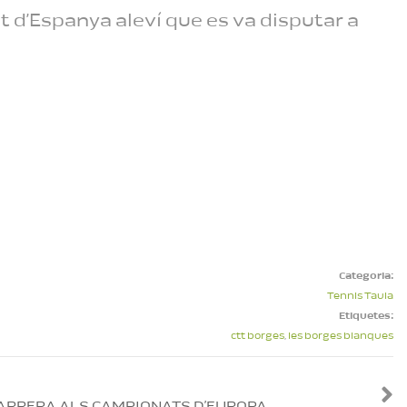
t d’Espanya aleví que es va disputar a
Categoria:
Tennis Taula
Etiquetes:
ctt borges
,
les borges blanques