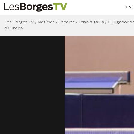
EN 
Les Borges TV
/
Notícies
/
Esports
/
Tennis Taula
/
El jugador d
d’Europa