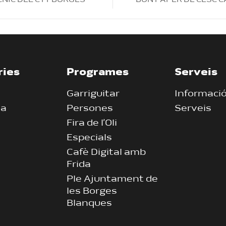
CNIC DEL CTT BORGES
BON PAPER DE CESC 
ries
Programes
Serveis
Garriguitar
Informaci
ia
Persones
Serveis
Fira de l’Oli
Especials
Cafè Digital amb
Frida
Ple Ajuntament de
les Borges
Blanques