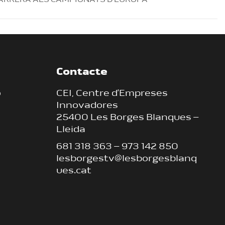
CARRERA ALS CAMPIONATS D’EUROPA
Contacte
ó
CEI, Centre d’Empreses
Innovadores
25400 Les Borges Blanques –
Lleida
681 318 363
–
973 142 850
lesborgestv@lesborgesblanq
ues.cat