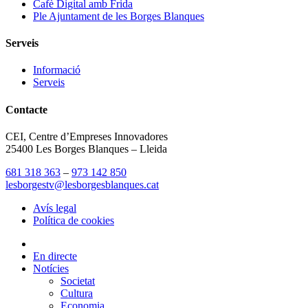
Cafè Digital amb Frida
Ple Ajuntament de les Borges Blanques
Serveis
Informació
Serveis
Contacte
CEI, Centre d’Empreses Innovadores
25400 Les Borges Blanques – Lleida
681 318 363
–
973 142 850
lesborgestv@lesborgesblanques.cat
Avís legal
Política de cookies
En directe
Notícies
Societat
Cultura
Economia