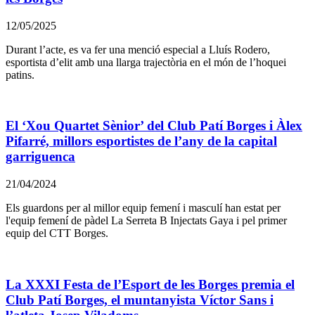
12/05/2025
Durant l’acte, es va fer una menció especial a Lluís Rodero,
esportista d’elit amb una llarga trajectòria en el món de l’hoquei
patins.
El ‘Xou Quartet Sènior’ del Club Patí Borges i Àlex
Pifarré, millors esportistes de l’any de la capital
garriguenca
21/04/2024
Els guardons per al millor equip femení i masculí han estat per
l'equip femení de pàdel La Serreta B Injectats Gaya i pel primer
equip del CTT Borges.
La XXXI Festa de l’Esport de les Borges premia el
Club Patí Borges, el muntanyista Víctor Sans i