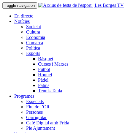
Toggle navigation
En directe
Notícies
Societat
Cultura
Economia
Comarca
Política
Esports
Bàsquet
Curses i Marxes
Futbol
Hoquei
Pàdel
Patins
Tennis Taula
Programes
Especials
Fira de l’Oli
Persones
Garriguitar
Cafè Digital amb Frida
Ple Ajuntament