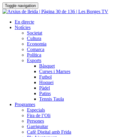
Toggle navigation
En directe
Notícies
Societat
Cultura
Economia
Comarca
Política
Esports
Bàsquet
Curses i Marxes
Futbol
Hoquei
Pàdel
Patins
Tennis Taula
Programes
Especials
Fira de l’Oli
Persones
Garriguitar
Cafè Digital amb Frida