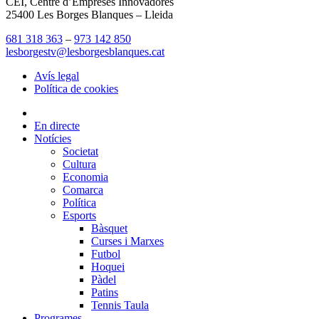
CEI, Centre d’Empreses Innovadores
25400 Les Borges Blanques – Lleida
681 318 363
–
973 142 850
lesborgestv@lesborgesblanques.cat
Avís legal
Política de cookies
En directe
Notícies
Societat
Cultura
Economia
Comarca
Política
Esports
Bàsquet
Curses i Marxes
Futbol
Hoquei
Pàdel
Patins
Tennis Taula
Programes