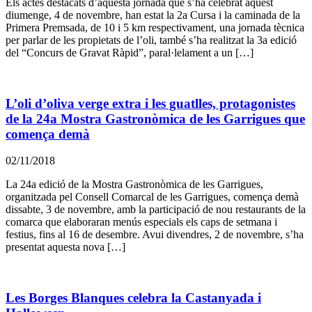
Els actes destacats d’aquesta jornada que s’ha celebrat aquest
diumenge, 4 de novembre, han estat la 2a Cursa i la caminada de la
Primera Premsada, de 10 i 5 km respectivament, una jornada tècnica
per parlar de les propietats de l’oli, també s’ha realitzat la 3a edició
del “Concurs de Gravat Ràpid”, paral·lelament a un […]
L’oli d’oliva verge extra i les guatlles, protagonistes
de la 24a Mostra Gastronòmica de les Garrigues que
comença demà
02/11/2018
La 24a edició de la Mostra Gastronòmica de les Garrigues,
organitzada pel Consell Comarcal de les Garrigues, comença demà
dissabte, 3 de novembre, amb la participació de nou restaurants de la
comarca que elaboraran menús especials els caps de setmana i
festius, fins al 16 de desembre. Avui divendres, 2 de novembre, s’ha
presentat aquesta nova […]
Les Borges Blanques celebra la Castanyada i