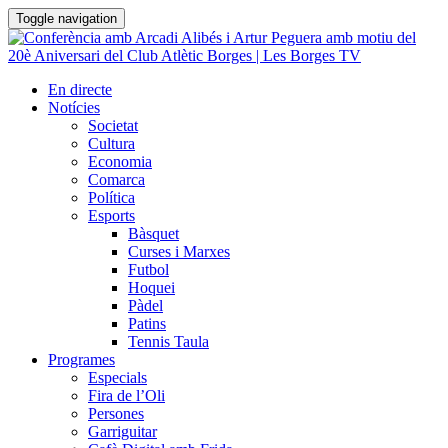
Toggle navigation
En directe
Notícies
Societat
Cultura
Economia
Comarca
Política
Esports
Bàsquet
Curses i Marxes
Futbol
Hoquei
Pàdel
Patins
Tennis Taula
Programes
Especials
Fira de l’Oli
Persones
Garriguitar