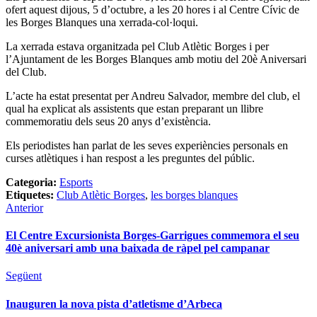
ofert aquest dijous, 5 d’octubre, a les 20 hores i al Centre Cívic de
les Borges Blanques una xerrada-col·loqui.
La xerrada estava organitzada pel Club Atlètic Borges i per
l’Ajuntament de les Borges Blanques amb motiu del 20è Aniversari
del Club.
L’acte ha estat presentat per Andreu Salvador, membre del club, el
qual ha explicat als assistents que estan preparant un llibre
commemoratiu dels seus 20 anys d’existència.
Els periodistes han parlat de les seves experiències personals en
curses atlètiques i han respost a les preguntes del públic.
Categoria:
Esports
Etiquetes:
Club Atlètic Borges
,
les borges blanques
Anterior
El Centre Excursionista Borges-Garrigues commemora el seu
40è aniversari amb una baixada de ràpel pel campanar
Següent
Inauguren la nova pista d’atletisme d’Arbeca