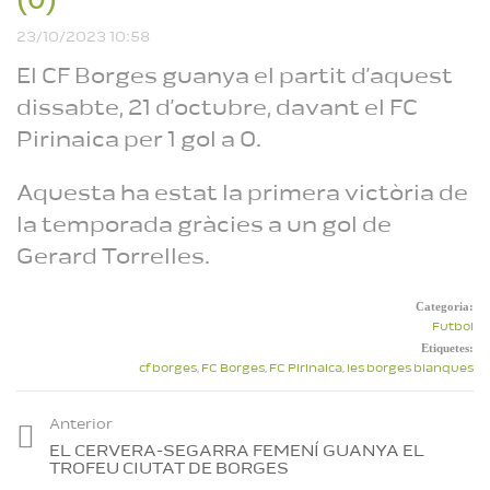
Gran final de la Kings
& Queens League de
23/10/2023 10:58
les Garrigues
Reproduint
El CF Borges guanya el partit d’aquest
dissabte, 21 d’octubre, davant el FC
Pirinaica per 1 gol a 0.
Aquesta ha estat la primera victòria de
la temporada gràcies a un gol de
Gerard Torrelles.
Categoria:
Futbol
Etiquetes:
cf borges
,
FC Borges
,
FC Pirinaica
,
les borges blanques
Anterior
EL CERVERA-SEGARRA FEMENÍ GUANYA EL
TROFEU CIUTAT DE BORGES