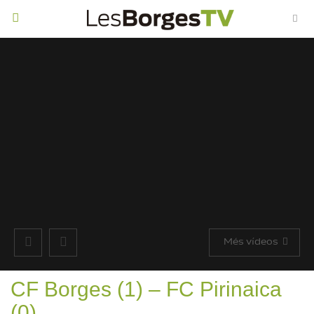
Toggle
navigation
Més vídeos
CF Borges (1) – FC Pirinaica
(0)