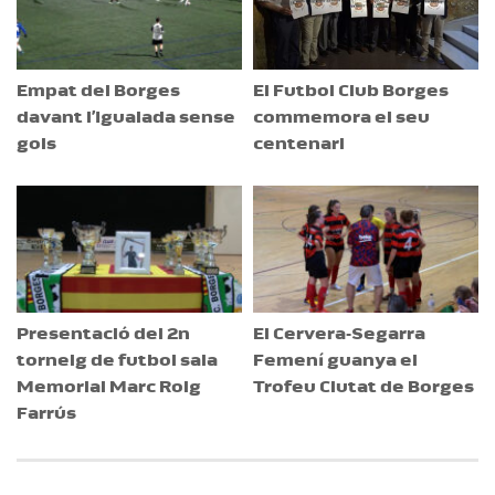
Empat del Borges
El Futbol Club Borges
davant l’Igualada sense
commemora el seu
gols
centenari
Presentació del 2n
El Cervera-Segarra
torneig de futbol sala
Femení guanya el
Memorial Marc Roig
Trofeu Ciutat de Borges
Farrús