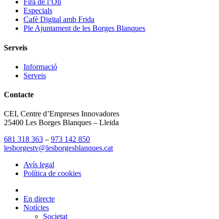
Fira de l’Oli
Especials
Cafè Digital amb Frida
Ple Ajuntament de les Borges Blanques
Serveis
Informació
Serveis
Contacte
CEI, Centre d’Empreses Innovadores
25400 Les Borges Blanques – Lleida
681 318 363
–
973 142 850
lesborgestv@lesborgesblanques.cat
Avís legal
Política de cookies
En directe
Notícies
Societat