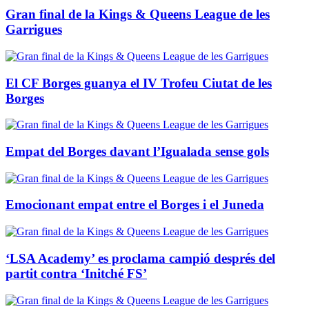
Gran final de la Kings & Queens League de les
Garrigues
El CF Borges guanya el IV Trofeu Ciutat de les
Borges
Empat del Borges davant l’Igualada sense gols
Emocionant empat entre el Borges i el Juneda
‘LSA Academy’ es proclama campió després del
partit contra ‘Initché FS’