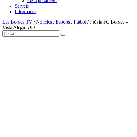
Ple Ajuntament
Serveis
Informació
Les Borges TV
/
Notícies
/
Esports
/
Futbol
/
Prèvia FC Borges –
Vista Alegre UD