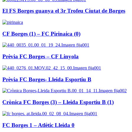
El FS Borges guanya el 3r Trofeu Ciutat de Borges
CF Borges (1) – FC Pirinaica (0)
Prèvia FC Borges – CF Linyola
Prèvia FC Borges- Lleida Esportiu B
Crònica FC Borges (3) – Lleida Esportiu B (1)
FC Borges 1 – Atlètic Lleida 0