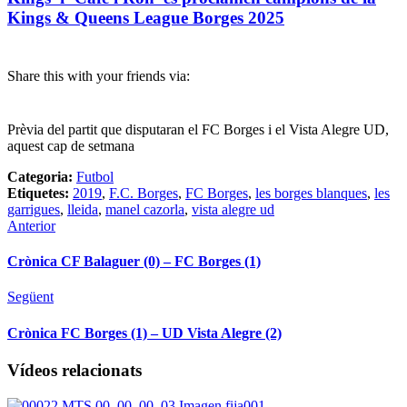
Kings & Queens League Borges 2025
Share this with your friends via:
Prèvia del partit que disputaran el FC Borges i el Vista Alegre UD,
aquest cap de setmana
Categoria:
Futbol
Etiquetes:
2019
,
F.C. Borges
,
FC Borges
,
les borges blanques
,
les
garrigues
,
lleida
,
manel cazorla
,
vista alegre ud
Anterior
Crònica CF Balaguer (0) – FC Borges (1)
Següent
Crònica FC Borges (1) – UD Vista Alegre (2)
Vídeos relacionats