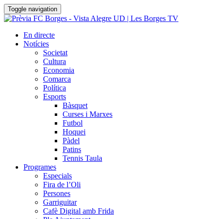
Toggle navigation
En directe
Notícies
Societat
Cultura
Economia
Comarca
Política
Esports
Bàsquet
Curses i Marxes
Futbol
Hoquei
Pàdel
Patins
Tennis Taula
Programes
Especials
Fira de l’Oli
Persones
Garriguitar
Cafè Digital amb Frida