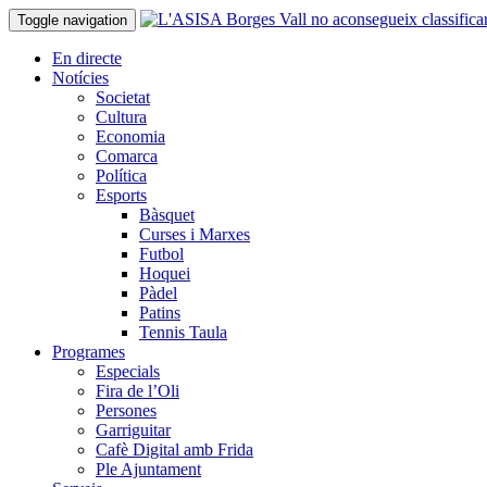
Toggle navigation
En directe
Notícies
Societat
Cultura
Economia
Comarca
Política
Esports
Bàsquet
Curses i Marxes
Futbol
Hoquei
Pàdel
Patins
Tennis Taula
Programes
Especials
Fira de l’Oli
Persones
Garriguitar
Cafè Digital amb Frida
Ple Ajuntament