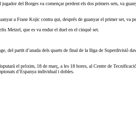
jugador del Borges va començar perdent els dos primers sets, va guanyar
nyar a Frane Kojic contra qui, després de guanyar el primer set, va per
ix Metzel, que es va endur el duel en el cinquè set.
e, del partit d’anada dels quarts de final de la lliga de Superdivisió
 disputarà el pròxim, 18 de març, a les 18 hores, al Centre de Tecnificaci
ampionats d’Espanya individual i dobles.