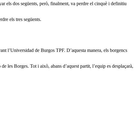
 els dos següents, però, finalment, va perdre el cinquè i definitiu
dre els tres següents.
 davant l’Universidad de Burgos TPF. D’aquesta manera, els borgencs
ó de les Borges. Tot i això, abans d’aquest partit, l’equip es desplaçarà,