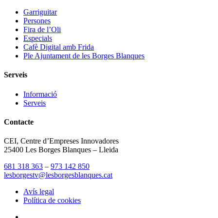
Garriguitar
Persones
Fira de l’Oli
Especials
Cafè Digital amb Frida
Ple Ajuntament de les Borges Blanques
Serveis
Informació
Serveis
Contacte
CEI, Centre d’Empreses Innovadores
25400 Les Borges Blanques – Lleida
681 318 363
–
973 142 850
lesborgestv@lesborgesblanques.cat
Avís legal
Política de cookies