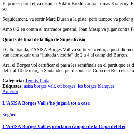
El primer partit el va disputar Viktor Brodd contra Tomas Konecny. El 
set.
Seguidament, va sortir Marc Duran a la pista, però tampoc va poder gua
Amb 0-2 en contra al marcador general, Joan Masip va jugar contra Fel
Quarts de final de la lliga de Superdivisió
D’altra banda, l’ASISA Borges Vall va sortir vencedor, aquest diumeng
van aconseguir una “lluitada victòria” de 2 a 4 al camp del Burgos.
Ara, el Borges vol certificar el pas a les semifinals en el partit que es
del 7 al 10 de març, a Santander, per disputar la Copa del Rei i els c
Categoria:
Tennis Taula
Etiquetes:
asisa borges vall
,
ctt borges
,
les borges blanques
Anterior
L’ASISA Borges Vall s’ho jugarà tot a casa
Següent
L’ASISA Borges Vall es proclama campió de la Copa del Rei