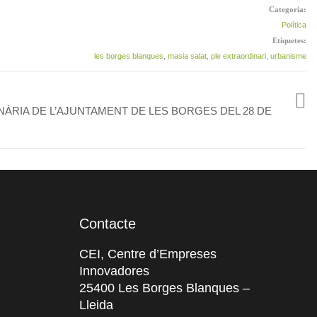
Categoria:
Política
Etiquetes:
les borges blanques
,
masia salat
,
ple extraordinari
,
urbanisme
NÀRIA DE L’AJUNTAMENT DE LES BORGES DEL 28 DE
Contacte
CEI, Centre d’Empreses
Innovadores
25400 Les Borges Blanques –
Lleida