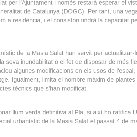
at per l’Ajuntament i només restarà esperar el vist
a Generalitat de Catalunya (DOGC). Per tant, una ve
 com a residència, i el consistori tindrà la capacita
nístic de la Masia Salat han servit per actualitzar
a seva inundabilitat o el fet de disposar de més flex
nclou algunes modificacions en els usos de l’espai,
tge. Igualment, limita el nombre màxim de plantes de 
ctes tècnics que s’han modificat.
ar llum verda definitiva al Pla, si així ho ratific
ecial urbanístic de la Masia Salat el passat 4 de ma