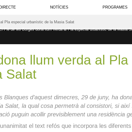
DIRECTE
NOTÍCIES
PROGRAMES
al Pla especial urbanístic de la Masia Salat
dona llum verda al Pla
a Salat
s Blanques d’aquest dimecres, 29 de juny, ha donat 
a Salat, la qual cosa permetrà al consistori, si ai
ció puguin acollir previsiblement una residència geri
unanimitat el text refós que incorpora les diferent