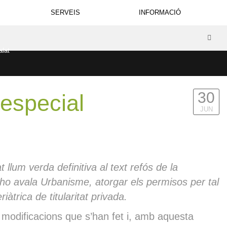
SERVEIS
INFORMACIÓ
30
 especial
JUN
llum verda definitiva al text refós de la
xí ho avala Urbanisme, atorgar els permisos per tal
àtrica de titularitat privada.
s modificacions que s’han fet i, amb aquesta