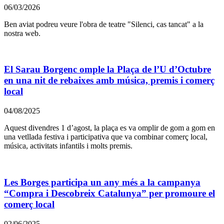
06/03/2026
Ben aviat podreu veure l'obra de teatre "Silenci, cas tancat" a la
nostra web.
El Sarau Borgenc omple la Plaça de l’U d’Octubre
en una nit de rebaixes amb música, premis i comerç
local
04/08/2025
Aquest divendres 1 d’agost, la plaça es va omplir de gom a gom en
una vetllada festiva i participativa que va combinar comerç local,
música, activitats infantils i molts premis.
Les Borges participa un any més a la campanya
“Compra i Descobreix Catalunya” per promoure el
comerç local
02/06/2025