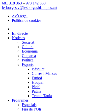
681 318 363
–
973 142 850
lesborgestv@lesborgesblanques.cat
Avís legal
Política de cookies
En directe
Notícies
Societat
Cultura
Economia
Comarca
Política
Esports
Bàsquet
Curses i Marxes
Futbol
Hoquei
Pàdel
Patins
Tennis Taula
Programes
Especials
Fira de l’Oli