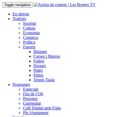
Toggle navigation
En directe
Notícies
Societat
Cultura
Economia
Comarca
Política
Esports
Bàsquet
Curses i Marxes
Futbol
Hoquei
Pàdel
Patins
Tennis Taula
Programes
Especials
Fira de l’Oli
Persones
Garriguitar
Cafè Digital amb Frida
Ple Ajuntament