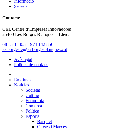
Informació
Serveis
Contacte
CEI, Centre d’Empreses Innovadores
25400 Les Borges Blanques – Lleida
681 318 363
–
973 142 850
lesborgestv@lesborgesblanques.cat
Avís legal
Política de cookies
En directe
Notícies
Societat
Cultura
Economia
Comarca
Política
Esports
Bàsquet
Curses i Marxes