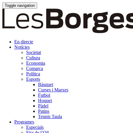
Toggle navigation
En directe
Notícies
Societat
Cultura
Economia
Comarca
Política
Esports
Bàsquet
Curses i Marxes
Futbol
Hoquei
Pàdel
Patins
Tennis Taula
Programes
Especials
Fira de l’Oli