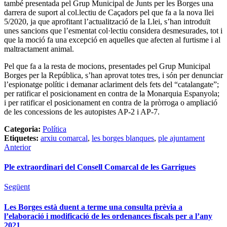
també presentada pel Grup Municipal de Junts per les Borges una
darrera de suport al col.lectiu de Caçadors pel que fa a la nova llei
5/2020, ja que aprofitant l’actualització de la Llei, s’han introduït
unes sancions que l’esmentat col·lectiu considera desmesurades, tot i
que la moció fa una excepció en aquelles que afecten al furtisme i al
maltractament animal.
Pel que fa a la resta de mocions, presentades pel Grup Municipal
Borges per la República, s’han aprovat totes tres, i són per denunciar
l’espionatge polític i demanar aclariment dels fets del “catalangate”;
per ratificar el posicionament en contra de la Monarquia Espanyola;
i per ratificar el posicionament en contra de la pròrroga o ampliació
de les concessions de les autopistes AP-2 i AP-7.
Categoria:
Política
Etiquetes:
arxiu comarcal
,
les borges blanques
,
ple ajuntament
Anterior
Ple extraordinari del Consell Comarcal de les Garrigues
Següent
Les Borges està duent a terme una consulta prèvia a
l’elaboració i modificació de les ordenances fiscals per a l’any
2021