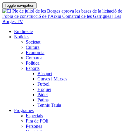
Toggle navigation
En directe
Notícies
Societat
Cultura
Economia
Comarca
Política
Esports
Bàsquet
Curses i Marxes
Futbol
Hoquei
Pàdel
Patins
Tennis Taula
Programes
Especials
Fira de l’Oli
Persones