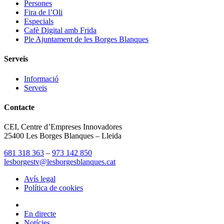
Persones
Fira de l’Oli
Especials
Cafè Digital amb Frida
Ple Ajuntament de les Borges Blanques
Serveis
Informació
Serveis
Contacte
CEI, Centre d’Empreses Innovadores
25400 Les Borges Blanques – Lleida
681 318 363
–
973 142 850
lesborgestv@lesborgesblanques.cat
Avís legal
Política de cookies
En directe
Notícies