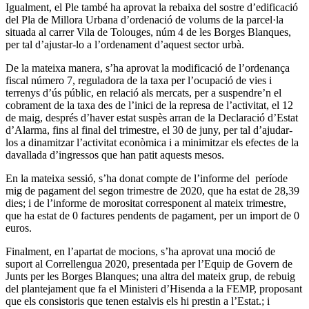
Igualment, el Ple també ha aprovat la rebaixa del sostre d’edificació
del Pla de Millora Urbana d’ordenació de volums de la parcel·la
situada al carrer Vila de Tolouges, núm 4 de les Borges Blanques,
per tal d’ajustar-lo a l’ordenament d’aquest sector urbà.
De la mateixa manera, s’ha aprovat la modificació de l’ordenança
fiscal número 7, reguladora de la taxa per l’ocupació de vies i
terrenys d’ús públic, en relació als mercats, per a suspendre’n el
cobrament de la taxa des de l’inici de la represa de l’activitat, el 12
de maig, després d’haver estat suspès arran de la Declaració d’Estat
d’Alarma, fins al final del trimestre, el 30 de juny, per tal d’ajudar-
los a dinamitzar l’activitat econòmica i a minimitzar els efectes de la
davallada d’ingressos que han patit aquests mesos.
En la mateixa sessió, s’ha donat compte de l’informe del període
mig de pagament del segon trimestre de 2020, que ha estat de 28,39
dies; i de l’informe de morositat corresponent al mateix trimestre,
que ha estat de 0 factures pendents de pagament, per un import de 0
euros.
Finalment, en l’apartat de mocions, s’ha aprovat una moció de
suport al Correllengua 2020, presentada per l’Equip de Govern de
Junts per les Borges Blanques; una altra del mateix grup, de rebuig
del plantejament que fa el Ministeri d’Hisenda a la FEMP, proposant
que els consistoris que tenen estalvis els hi prestin a l’Estat.; i