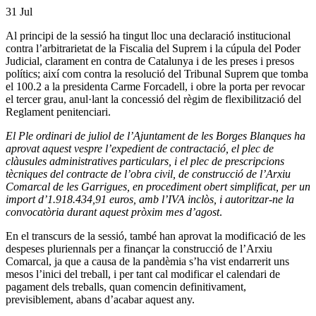
31
Jul
Al principi de la sessió ha tingut lloc una declaració institucional
contra l’arbitrarietat de la Fiscalia del Suprem i la cúpula del Poder
Judicial, clarament en contra de Catalunya i de les preses i presos
polítics; així com contra la resolució del Tribunal Suprem que tomba
el 100.2 a la presidenta Carme Forcadell, i obre la porta per revocar
el tercer grau, anul·lant la concessió del règim de flexibilització del
Reglament penitenciari.
El Ple ordinari de juliol de l’Ajuntament de les Borges Blanques ha
aprovat aquest vespre l’expedient de contractació, el plec de
clàusules administratives particulars, i el plec de prescripcions
tècniques del contracte de l’obra civil, de construcció de l’Arxiu
Comarcal de les Garrigues, en procediment obert simplificat, per un
import d’1.918.434,91 euros, amb l’IVA inclòs, i autoritzar-ne la
convocatòria durant aquest pròxim mes d’agost
.
En el transcurs de la sessió, també han aprovat la modificació de les
despeses pluriennals per a finançar la construcció de l’Arxiu
Comarcal, ja que a causa de la pandèmia s’ha vist endarrerit uns
mesos l’inici del treball, i per tant cal modificar el calendari de
pagament dels treballs, quan comencin definitivament,
previsiblement, abans d’acabar aquest any.