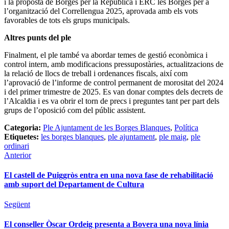
i la proposta de Borges per la República i ERC les Borges per a
l’organització del Correllengua 2025, aprovada amb els vots
favorables de tots els grups municipals.
Altres punts del ple
Finalment, el ple també va abordar temes de gestió econòmica i
control intern, amb modificacions pressupostàries, actualitzacions de
la relació de llocs de treball i ordenances fiscals, així com
l’aprovació de l’informe de control permanent de morositat del 2024
i del primer trimestre de 2025. Es van donar comptes dels decrets de
l’Alcaldia i es va obrir el torn de precs i preguntes tant per part dels
grups de l’oposició com del públic assistent.
Categoria:
Ple Ajuntament de les Borges Blanques
,
Política
Etiquetes:
les borges blanques
,
ple ajuntament
,
ple maig
,
ple
ordinari
Anterior
El castell de Puiggròs entra en una nova fase de rehabilitació
amb suport del Departament de Cultura
Següent
El conseller Òscar Ordeig presenta a Bovera una nova línia