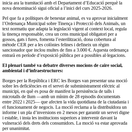
inicia ara la tramitació amb el Departament d’Educació perquè la
nova denominació sigui oficial a l’inici del curs 2025-2026.
Pel que fa a polítiques de benestar animal, es va aprovar inicialment
l’Ordenança Municipal sobre Tinença i Protecció dels Animals, un
text normatiu que adapta la legislació vigent al context local, regula
la tinença responsable, crea un cens municipal obligatori per a
gossos, gats i fures, fomenta l’esterilització, dona cobertura al
mètode CER per a les colònies felines i defineix un règim
sancionador que inclou multes de fins a 3.000 €. Aquesta ordenança
entrarà en període d’exposició pública per a possibles al·legacions.
El plenari també va debatre diverses mocions de caire social,
ambiental i d’infraestructures:
Borges per la República i ERC les Borges van presentar una moció
sobre les deficiències en el servei de subministrament elèctric al
municipi, en què es posa de manifest la persistència de talls i
microtalls de llum —amb un mínim de 28 episodis documentats
entre 2022 i 2025— que afecten la vida quotidiana de la ciutadania i
el funcionament de negocis. La moció reclama a la distribuïdora un
informe i un pla d’inversions en 2 mesos per garantir un servei digne
i estable, i insta les institucions superiors a intervenir davant la
vulneració dels drets dels consumidors. La moció va estar aprovada
per unanimitat.