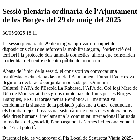
Sessió plenària ordinària de l’Ajuntament
de les Borges del 29 de maig del 2025
30/05/2025 18:11
La sessió plenària de 29 de maig va aprovar un paquet de
disposicions clau que reforcen la mobilitat segura, l’ordenació del
territori i la protecció dels animals domèstics, alhora que consoliden
la identitat del centre educatiu públic del municipi.
Abans de l’inici de la sessió, el consistori va convocar una
manifestació ciutadana davant de l’Ajuntament. Durant l’acte es va
llegir una declaració conjunta impulsada per Òmnium
Cultural, l’AFA de l’Escola La Rabassa, l’AFA del Col·legi Mare de
Déu de Montserrat, i els grups municipals de Junts per les Borges
Blanques, ERC i Borges per la República. El manifest va
condemnar la situació de la població palestina a Gaza, denunciant
els bombardejos, l’assassinat sistemàtic de civils i les vulneracions
dels drets humans, i reclamant a la comunitat internacional l’aturada
immediata del genocidi, l’embargament d’armes i el reconeixement
de l’Estat palestí.
Durant el ple, es va aprovar el Pla Local de Seguretat Viària 2025-