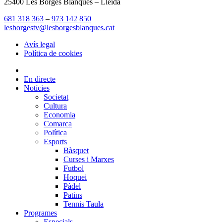
25400 Les Borges Blanques – Lleida
681 318 363
–
973 142 850
lesborgestv@lesborgesblanques.cat
Avís legal
Política de cookies
En directe
Notícies
Societat
Cultura
Economia
Comarca
Política
Esports
Bàsquet
Curses i Marxes
Futbol
Hoquei
Pàdel
Patins
Tennis Taula
Programes
Especials