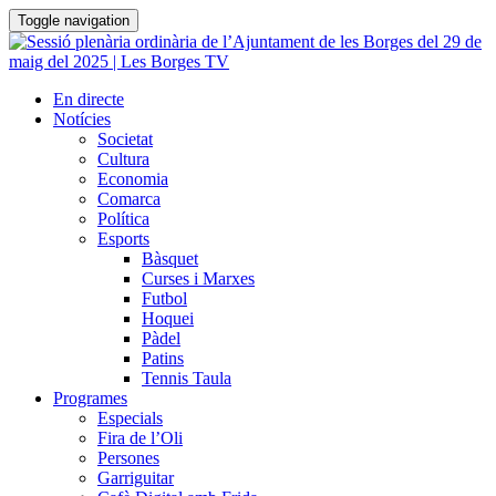
Toggle navigation
En directe
Notícies
Societat
Cultura
Economia
Comarca
Política
Esports
Bàsquet
Curses i Marxes
Futbol
Hoquei
Pàdel
Patins
Tennis Taula
Programes
Especials
Fira de l’Oli
Persones
Garriguitar