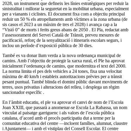
2028, un instrument que defineix les línies estratègiques per reduir la
sinistralitat i millorar la seguretat en la mobilitat urbana, especialment
per a vianants i ciclistes. El document fixa com a objectiu principal
reduir un 50 % els atropellaments amb víctimes a la zona urbana (de
sis casos el 2023 a un màxim de tres el 2028) i avança cap a la
“Visió 0” de morts i ferits greus abans de 2050 . El Pla, redactat amb
l’assessorament del Servei Català de Trànsit, preveu mesures de
pacificació, reforç de la senyalització i itineraris escolars segurs, i
inclou un període d’exposició pública de 30 dies.
També es va donar llum verda a la nova ordenança municipal de
camins. Amb l’objectiu de protegir la xarxa rural, el Ple ha aprovat
inicialment l’ordenança de camins, que modernitza el text del 2000.
La norma limita el pes dels vehicles a 24 tones, fixa una velocitat
màxima de 40 km/h i estableix autoritzacions prèvies per a trànsit
pesant puntual. També blinda el domini públic davant moviments de
terres, usos privatius i alteracions del relleu, i desplega un règim
sancionador específic .
En l’àmbit educatiu, el ple va aprovar el canvi de nom de l’Escola
Joan XXIII, que passarà a anomenar-se Escola La Rabassa, un nom
vinculat al paisatge garriguenc i als valors de l’escola pública
catalana, d’acord amb el procés participatiu dut a terme per la
comunitat educativa del centre —incloent famílies, alumnat, claustre
i Ajuntament— i amb el vistiplau del Consell Escolar. El centre