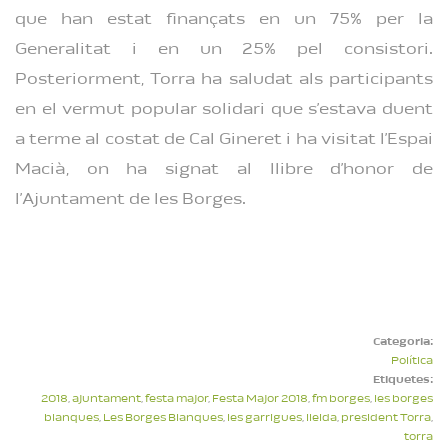
que han estat finançats en un 75% per la
Generalitat i en un 25% pel consistori.
Posteriorment, Torra ha saludat als participants
en el vermut popular solidari que s’estava duent
a terme al costat de Cal Gineret i ha visitat l’Espai
Macià, on ha signat al llibre d’honor de
l’Ajuntament de les Borges.
Categoria:
Política
Etiquetes:
2018
,
ajuntament
,
festa major
,
Festa Major 2018
,
fm borges
,
les borges
blanques
,
Les Borges Blanques
,
les garrigues
,
lleida
,
president Torra
,
torra