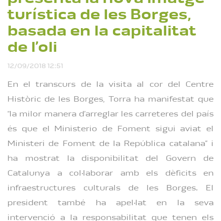
l’Ajuntament de les
Borges Blanques del
turística de les Borges,
27 de novembre del
2025
Reproduint
basada en la capitalitat
de l’oli
12/09/2018 12:51
En el transcurs de la visita al cor del Centre
Històric de les Borges, Torra ha manifestat que
“la milor manera d’arreglar les carreteres del país
és que el Ministerio de Foment sigui aviat el
Ministeri de Foment de la República catalana” i
ha mostrat la disponibilitat del Govern de
Catalunya a col·laborar amb els dèficits en
infraestructures culturals de les Borges. El
president també ha apel·lat en la seva
intervenció a la responsabilitat que tenen els