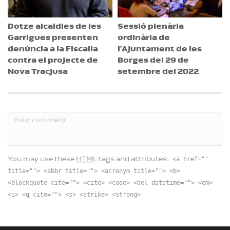
Dotze alcaldies de les
Sessió plenària
Garrigues presenten
ordinària de
denúncia a la Fiscalia
l’Ajuntament de les
contra el projecte de
Borges del 29 de
Nova Tracjusa
setembre del 2022
<a href=""
You may use these
HTML
tags and attributes:
title=""> <abbr title=""> <acronym title=""> <b>
<blockquote cite=""> <cite> <code> <del datetime=""> <em>
<i> <q cite=""> <s> <strike> <strong>