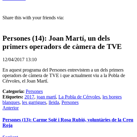
Share this with your friends via:
Persones (14): Joan Martí, un dels
primers operadors de càmera de TVE
12/04/2017 13:10
En aquest programa del Persones entrevistem a un dels primers
operadors de càmera de TVE i que actualment viu a la Pobla de
Cérvoles, el Joan Martí.
Categoria:
Persones
Etiquetes:
2017
,
joan martí
,
La Pobla de Cérvoles
,
les borges
blanques
,
les garrigues
,
lleida
,
Persones
Anterior
Persones (13): Carme Solé i Rosa Rubió, voluntàries de la Creu
Roja