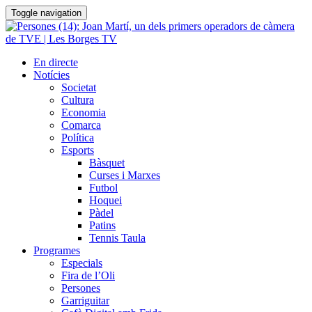
Toggle navigation
En directe
Notícies
Societat
Cultura
Economia
Comarca
Política
Esports
Bàsquet
Curses i Marxes
Futbol
Hoquei
Pàdel
Patins
Tennis Taula
Programes
Especials
Fira de l’Oli
Persones
Garriguitar