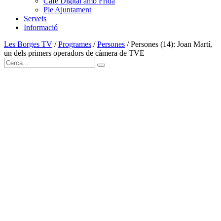
Cafè Digital amb Frida
Ple Ajuntament
Serveis
Informació
Les Borges TV
/
Programes
/
Persones
/
Persones (14): Joan Martí,
un dels primers operadors de càmera de TVE