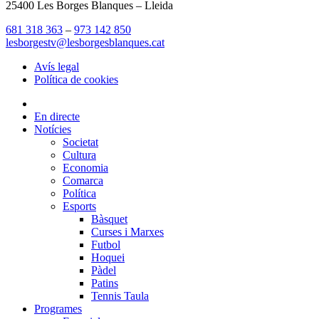
25400 Les Borges Blanques – Lleida
681 318 363
–
973 142 850
lesborgestv@lesborgesblanques.cat
Avís legal
Política de cookies
En directe
Notícies
Societat
Cultura
Economia
Comarca
Política
Esports
Bàsquet
Curses i Marxes
Futbol
Hoquei
Pàdel
Patins
Tennis Taula
Programes