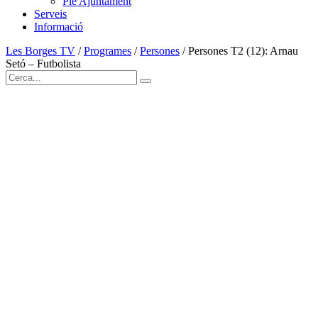
Ple Ajuntament
Serveis
Informació
Les Borges TV
/
Programes
/
Persones
/
Persones T2 (12): Arnau
Setó – Futbolista