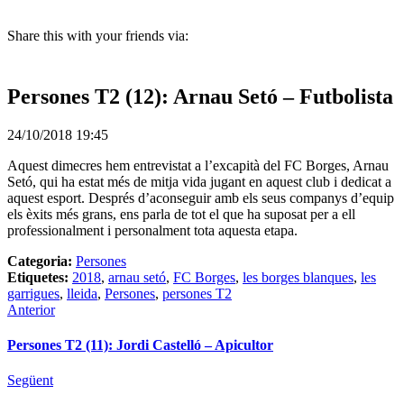
Share this with your friends via:
Persones T2 (12): Arnau Setó – Futbolista
24/10/2018 19:45
Aquest dimecres hem entrevistat a l’excapità del
FC
Borges, Arnau
Setó, qui ha estat més de mitja vida jugant en aquest club i dedicat a
aquest esport. Després d’aconseguir amb els seus companys d’equip
els èxits més grans, ens parla de tot el que ha suposat per a ell
professionalment i personalment tota aquesta etapa.
Categoria:
Persones
Etiquetes:
2018
,
arnau setó
,
FC Borges
,
les borges blanques
,
les
garrigues
,
lleida
,
Persones
,
persones T2
Anterior
Persones T2 (11): Jordi Castelló – Apicultor
Següent