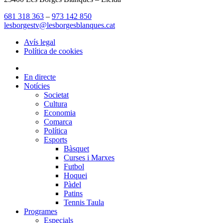
681 318 363
–
973 142 850
lesborgestv@lesborgesblanques.cat
Avís legal
Política de cookies
En directe
Notícies
Societat
Cultura
Economia
Comarca
Política
Esports
Bàsquet
Curses i Marxes
Futbol
Hoquei
Pàdel
Patins
Tennis Taula
Programes
Especials