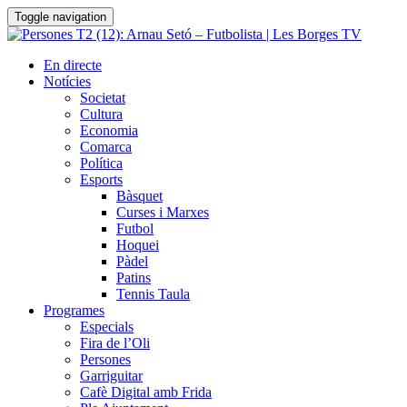
Toggle navigation
En directe
Notícies
Societat
Cultura
Economia
Comarca
Política
Esports
Bàsquet
Curses i Marxes
Futbol
Hoquei
Pàdel
Patins
Tennis Taula
Programes
Especials
Fira de l’Oli
Persones
Garriguitar
Cafè Digital amb Frida