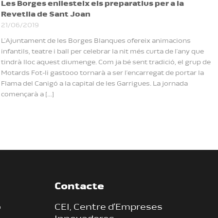
Les Borges enllesteix els preparatius per a la
Revetlla de Sant Joan
21/06/2019
L’Ajuntament de les Borges Blanques ofereix animacions
infantils, teatre i ball per celebrar la nit més curta de l’any que
tindrà lloc aquest diumenge. Com ja bé sent tradició, el grup de
Motards Fot-li gastooo tornarà a ser l’encarregat de portar la
Flama del Canigó a la capital de les Garrigues. La jornada
començarà a […]
Contacte
ó
CEI, Centre d’Empreses