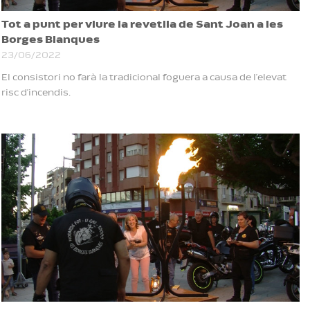
Tot a punt per viure la revetlla de Sant Joan a les
Borges Blanques
23/06/2022
El consistori no farà la tradicional foguera a causa de l’elevat
risc d’incendis.