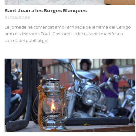
Sant Joan a les Borges Blanques
27/06/2023
La jornada ha començat amb l’arribada de la flama del Canigó
amb els Motards Fot-li Gastooo i la lectura del manifest a
càrrec del pubillatge.