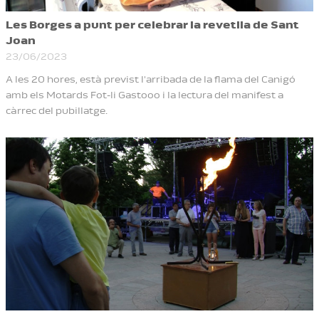
Les Borges a punt per celebrar la revetlla de Sant
Joan
23/06/2023
A les 20 hores, està previst l'arribada de la flama del Canigó
amb els Motards Fot-li Gastooo i la lectura del manifest a
càrrec del pubillatge.