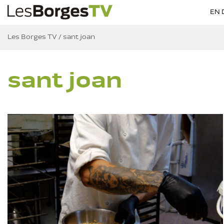
EN 
Les Borges TV
/
sant joan
sant joan