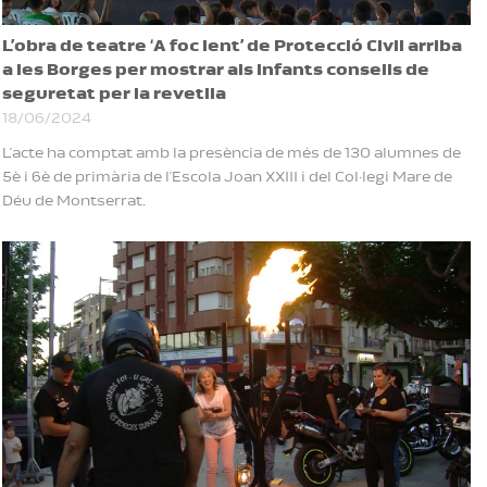
L’obra de teatre ‘A foc lent’ de Protecció Civil arriba
a les Borges per mostrar als infants consells de
seguretat per la revetlla
18/06/2024
L’acte ha comptat amb la presència de més de 130 alumnes de
5è i 6è de primària de l’Escola Joan XXIII i del Col·legi Mare de
Déu de Montserrat.