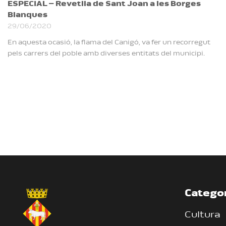
ESPECIAL – Revetlla de Sant Joan a les Borges
Blanques
29/06/2020
En aquesta ocasió, la flama del Canigó, va fer un recorregut
pels carrers del poble amb diverses entitats del municipi.
Catego
Cultura