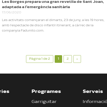
Les Borges prepara una gran revetlla de Sant Joan,
adaptada a l’emergència sanitària
17/06/2020
Les activitats començaran el dimarts, 23 de juny, a les 19 hores,
amb l’espectacle de disco infantil itinerant, a càrrec de la
companyia Fadunito.com.
Pàgina 1 de 2
1
2
»
ries
Programes
Serveis
Garriguitar
Informaci