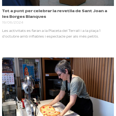
Tot a punt per celebrar la revetlla de Sant Joan a
les Borges Blanques
19/06/2024
Les activitats es faran a la Placeta del Terrall i a la plaça 1
d'octubre amb inflables i espectacle per als més petits.