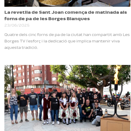
La revetlla de Sant Joan comença de matinada als
forns de pa de les Borges Blanques
23/06/2025
Quatre dels cinc forns de pa de la ciutat han compartit amb Les
Borges TV l’esforç i la dedicació que implica mantenir viva
aquesta tradició.