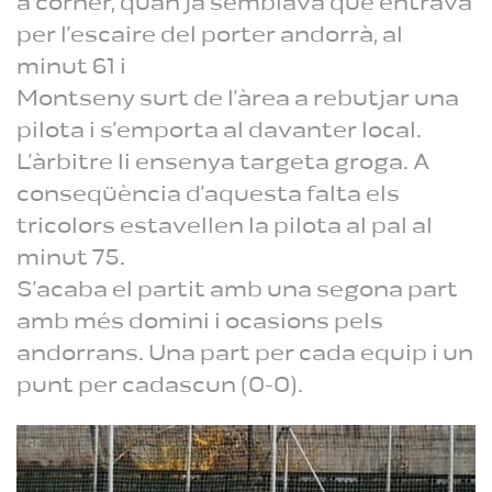
a córner, quan ja semblava que entrava
per l’escaire del porter andorrà, al
minut 61 i
Montseny surt de l’àrea a rebutjar una
pilota i s’emporta al davanter local.
L’àrbitre li ensenya targeta groga. A
conseqüència d’aquesta falta els
tricolors estavellen la pilota al pal al
minut 75.
S’acaba el partit amb una segona part
amb més domini i ocasions pels
andorrans. Una part per cada equip i un
punt per cadascun (0-0).