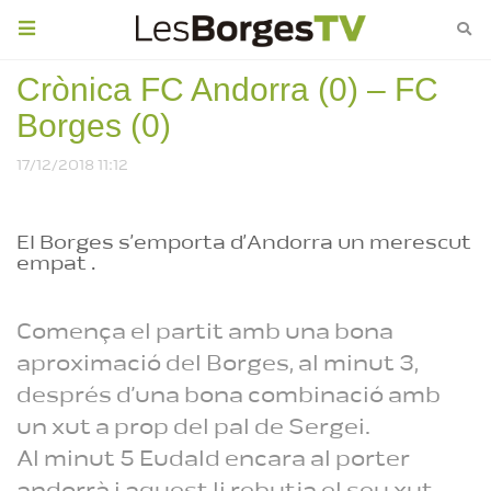
Toggle
navigation
Crònica FC Andorra (0) – FC
Xerrada informativa sobre
el porta a porta a les
Borges (0)
Borges Blanques, que
entrarà en funcionament el
7 de juny
17/12/2018 11:12
Reproduint
El Borges s’emporta d’Andorra un merescut
empat .
Comença el partit amb una bona
aproximació del Borges, al minut 3,
després d’una bona combinació amb
un xut a prop del pal de Sergei.
Al minut 5 Eudald encara al porter