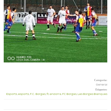
Categoria:
General
Etiquetes:
Esports
,
esports
,
F.C. Borges
,
fc andorra
,
FC Borges
,
Les Borges Blanques