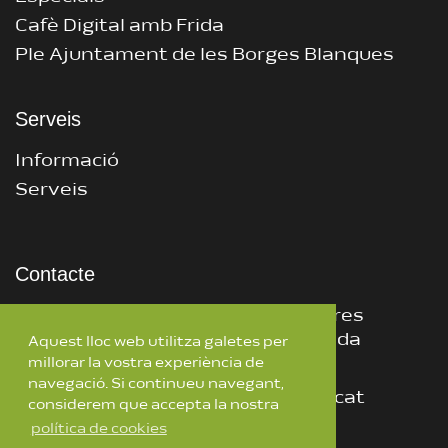
Cafè Digital amb Frida
Ple Ajuntament de les Borges Blanques
Serveis
Informació
Serveis
Contacte
CEI, Centre d’Empreses Innovadores
25400 Les Borges Blanques – Lleida
Aquest lloc web utilitza galetes per
millorar la vostra experiència de
681 318 363
–
973 142 850
navegació. Si continueu navegant,
lesborgestv@lesborgesblanques.cat
considerem que accepta la nostra
política de cookies