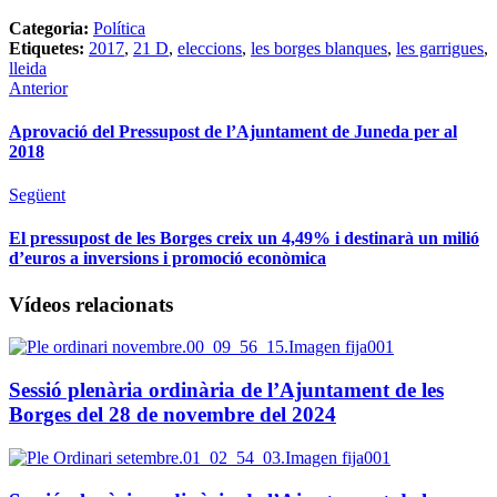
Categoria:
Política
Etiquetes:
2017
,
21 D
,
eleccions
,
les borges blanques
,
les garrigues
,
lleida
Anterior
Aprovació del Pressupost de l’Ajuntament de Juneda per al
2018
Següent
El pressupost de les Borges creix un 4,49% i destinarà un milió
d’euros a inversions i promoció econòmica
Vídeos relacionats
Sessió plenària ordinària de l’Ajuntament de les
Borges del 28 de novembre del 2024