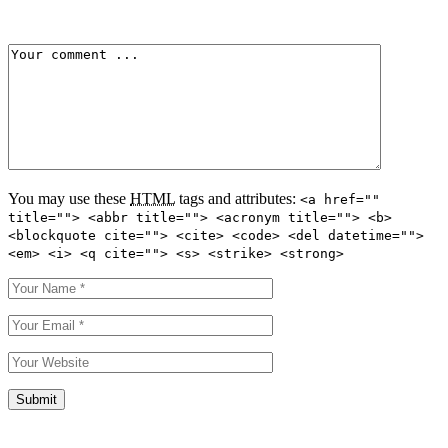
You may use these
HTML
tags and attributes:
<a href=""
title=""> <abbr title=""> <acronym title=""> <b>
<blockquote cite=""> <cite> <code> <del datetime="">
<em> <i> <q cite=""> <s> <strike> <strong>