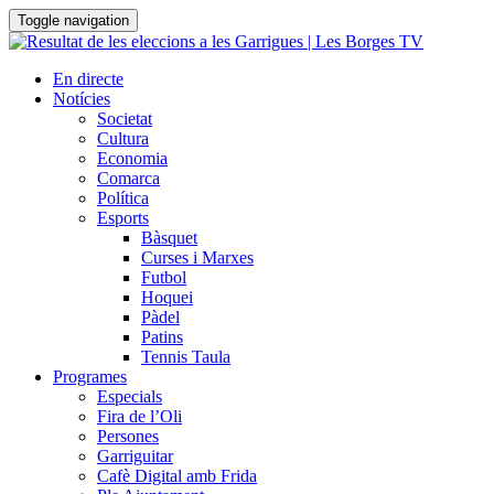
Toggle navigation
En directe
Notícies
Societat
Cultura
Economia
Comarca
Política
Esports
Bàsquet
Curses i Marxes
Futbol
Hoquei
Pàdel
Patins
Tennis Taula
Programes
Especials
Fira de l’Oli
Persones
Garriguitar
Cafè Digital amb Frida