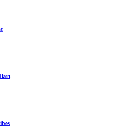
at
g
lart
ibes