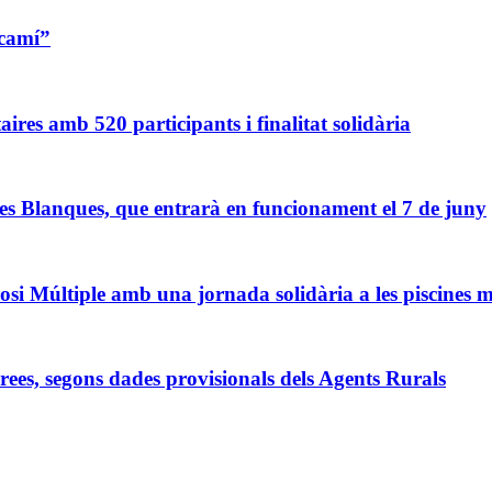
 camí”
res amb 520 participants i finalitat solidària
ges Blanques, que entrarà en funcionament el 7 de juny
osi Múltiple amb una jornada solidària a les piscines 
rees, segons dades provisionals dels Agents Rurals