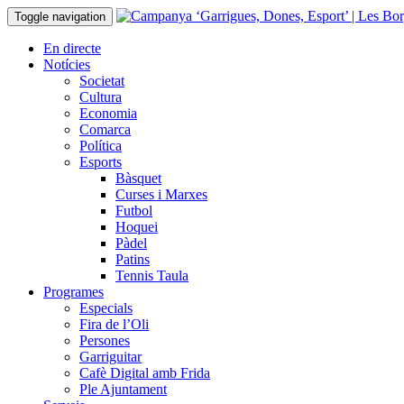
Toggle navigation
En directe
Notícies
Societat
Cultura
Economia
Comarca
Política
Esports
Bàsquet
Curses i Marxes
Futbol
Hoquei
Pàdel
Patins
Tennis Taula
Programes
Especials
Fira de l’Oli
Persones
Garriguitar
Cafè Digital amb Frida
Ple Ajuntament