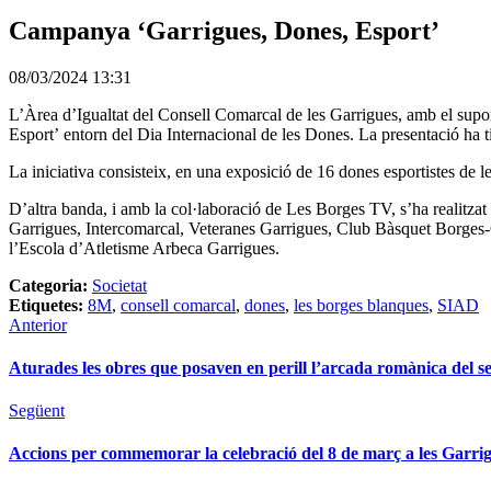
Campanya ‘Garrigues, Dones, Esport’
08/03/2024 13:31
L’Àrea d’Igualtat del Consell Comarcal de les Garrigues, amb el supo
Esport’ entorn del Dia Internacional de les Dones. La presentació ha ti
La iniciativa consisteix, en una exposició de 16 dones esportistes de le
D’altra banda, i amb la col·laboració de Les Borges TV, s’ha realitz
Garrigues, Intercomarcal, Veteranes Garrigues, Club Bàsquet Borges-G
l’Escola d’Atletisme Arbeca Garrigues.
Categoria:
Societat
Etiquetes:
8M
,
consell comarcal
,
dones
,
les borges blanques
,
SIAD
Anterior
Aturades les obres que posaven en perill l’arcada romànica del s
Següent
Accions per commemorar la celebració del 8 de març a les Garri