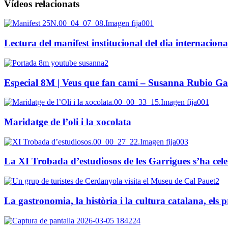
Vídeos relacionats
Lectura del manifest institucional del dia internacional
Especial 8M | Veus que fan camí – Susanna Rubio Gal
Maridatge de l’oli i la xocolata
La XI Trobada d’estudiosos de les Garrigues s’ha cel
La gastronomia, la història i la cultura catalana, els p