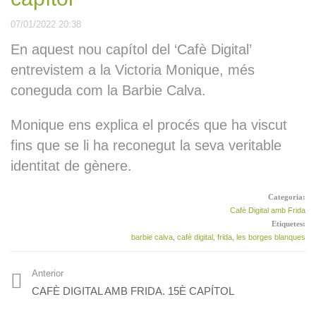
07/01/2022 20:38
Reproduint
En aquest nou capítol del ‘Cafè Digital’
entrevistem a la Victoria Monique, més
coneguda com la Barbie Calva.
Cafè Digital amb Frida.
19è capítol
Monique ens explica el procés que ha viscut
fins que se li ha reconegut la seva veritable
identitat de gènere.
Categoria:
Cafè Digital amb Frida.
20è capítol
Cafè Digital amb Frida
Etiquetes:
barbie calva
,
cafè digital
,
frida
,
les borges blanques
Anterior
Cafè Digital amb Frida.
CAFÈ DIGITAL AMB FRIDA. 15È CAPÍTOL
Especial primer aniversari