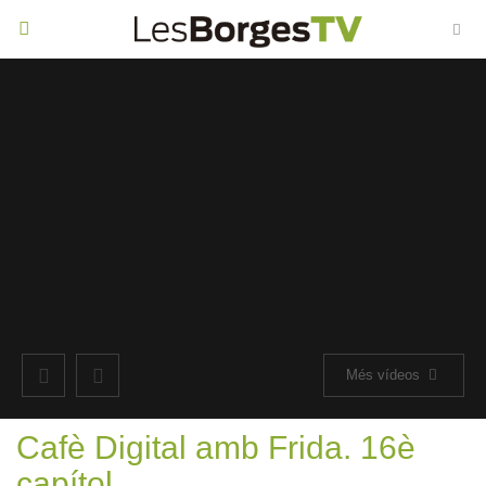
Toggle
navigation
Més vídeos
Cafè Digital amb Frida. 16è
capítol