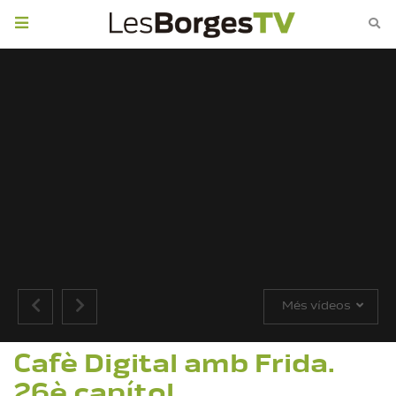
Toggle
navigation
Més vídeos
Cafè Digital amb Frida.
26è capítol