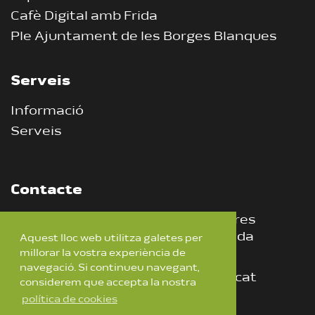
Cafè Digital amb Frida
Ple Ajuntament de les Borges Blanques
Serveis
Informació
Serveis
Contacte
CEI, Centre d’Empreses Innovadores
25400 Les Borges Blanques – Lleida
Aquest lloc web utilitza galetes per
millorar la vostra experiència de
681 318 363
–
973 142 850
navegació. Si continueu navegant,
lesborgestv@lesborgesblanques.cat
considerem que accepta la nostra
política de cookies