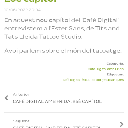
Cafè Digital amb
10/06/2022 20:34
Frida. 27è capítol
Reproduint
En aquest nou capítol del ‘Cafè Digital’
entrevistem a l’Ester Sans, de Tits and
Tats Lleida Tattoo Studio.
Avui parlem sobre el món del tatuatge.
Categoria:
Cafè Digital amb Frida
Etiquetes:
cafè digital
,
frida
,
les borges blanques
Anterior
CAFÈ DIGITAL AMB FRIDA. 25È CAPÍTOL
Següent