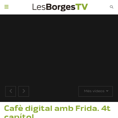
Toggle
navigation
Més vídeos
Cafè digital amb Frida. 4t
capítol