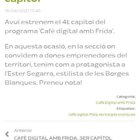
Cafè Digital amb
16/04/2021 17:46
Frida. 19è capítol
Reproduint
Avui estrenem el 4t capítol del
programa ‘Cafè digital amb Frida’.
En aquesta ocasió, en la secció on
convidem a dones emprenedores del
territori, tenim com a protagonista a
l’Ester Segarra, estilista de les Borges
Blanques. Preneu nota!
Categoria:
Cafè Digital amb Frida
Etiquetes:
cafè digital
,
frida
,
les borges blanques
Anterior
CAFÈ DIGITAL AMB FRIDA. 3ER CAPÍTOL