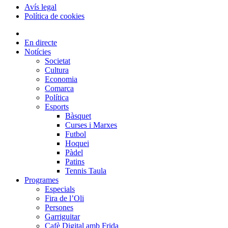
Avís legal
Política de cookies
En directe
Notícies
Societat
Cultura
Economia
Comarca
Política
Esports
Bàsquet
Curses i Marxes
Futbol
Hoquei
Pàdel
Patins
Tennis Taula
Programes
Especials
Fira de l’Oli
Persones
Garriguitar
Cafè Digital amb Frida