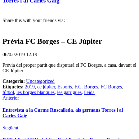
Torres i al Carles Gaig
Share this with your friends via:
Prèvia FC Borges – CE Júpiter
06/02/2019 12:19
Prèvia del proper partit que disputarà el FC Borges, a casa, davant el
CE Júpiter.
Categoria:
Uncategorized
Etiquetes:
2019
,
ce júpiter
,
Esports
,
F.C. Borges
,
FC Borges
,
fútbol
,
les borges blanques
,
les garrigues
,
lleida
Anterior
Entrevista a la Carme Ruscalleda, als germans Torres i al
Carles Gaig
Següent