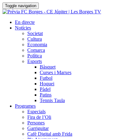
Toggle navigation
En directe
Notícies
Societat
Cultura
Economia
Comarca
Política
Esports
Bàsquet
Curses i Marxes
Futbol
Hoquei
Pàdel
Patins
Tennis Taula
Programes
Especials
Fira de l’Oli
Persones
Garriguitar
Cafè Digital amb Frida