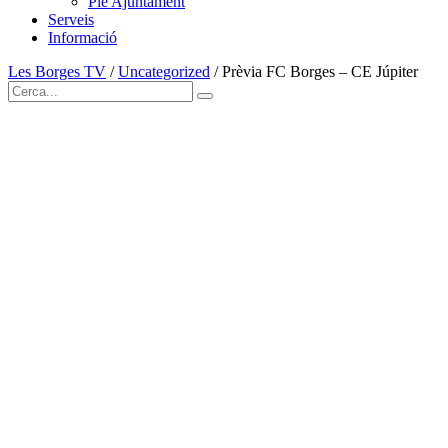
Ple Ajuntament
Serveis
Informació
Les Borges TV
/
Uncategorized
/
Prèvia FC Borges – CE Júpiter