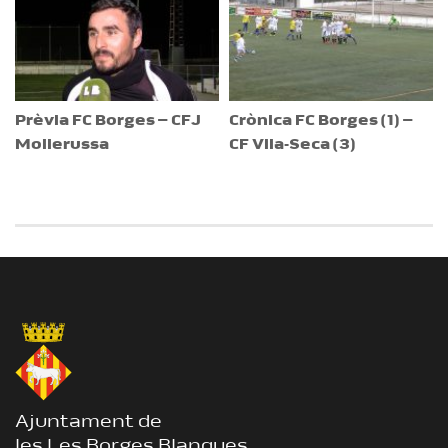
Prèvia FC Borges – CFJ
Crònica FC Borges (1) –
Mollerussa
CF Vila-Seca (3)
Ajuntament de
les Les Borges Blanques