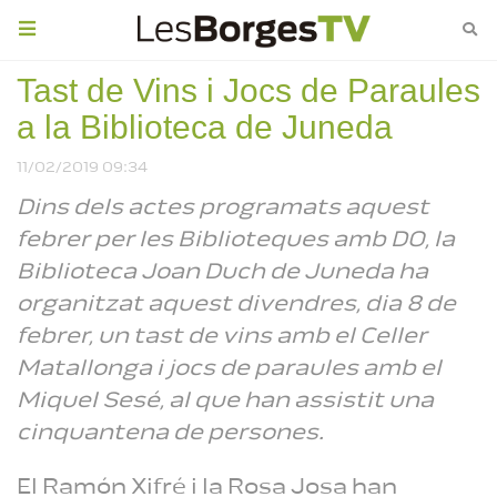
Toggle
navigation
Tast de Vins i Jocs de Paraules
L’Espai Macià
a la Biblioteca de Juneda
inaugura una
exposició col·lectiva
que reinterpreta Las
11/02/2019 09:34
Meninas
Reproduint
Dins dels actes programats aquest
febrer per les Biblioteques amb DO, la
Biblioteca Joan Duch de Juneda ha
organitzat aquest divendres, dia 8 de
febrer, un tast de vins amb el Celler
Matallonga i jocs de paraules amb el
Miquel Sesé, al que han assistit una
cinquantena de persones.
El Ramón Xifré i la Rosa Josa han