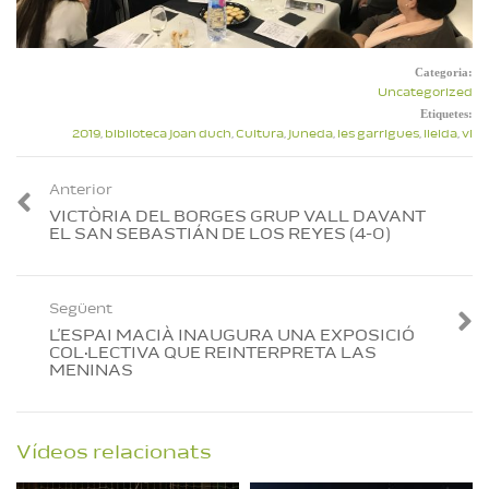
Categoria:
Uncategorized
Etiquetes:
2019
,
biblioteca joan duch
,
Cultura
,
juneda
,
les garrigues
,
lleida
,
vi
Anterior
VICTÒRIA DEL BORGES GRUP VALL DAVANT
EL SAN SEBASTIÁN DE LOS REYES (4-0)
Següent
L’ESPAI MACIÀ INAUGURA UNA EXPOSICIÓ
COL·LECTIVA QUE REINTERPRETA LAS
MENINAS
Vídeos relacionats