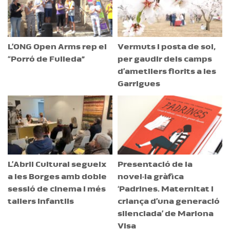
L’ONG Open Arms rep el
Vermuts i posta de sol,
“Porró de Fulleda”
per gaudir dels camps
d’ametllers florits a les
Garrigues
L’Abril Cultural segueix
Presentació de la
a les Borges amb doble
novel·la gràfica
sessió de cinema i més
‘Padrines. Maternitat i
tallers infantils
criança d’una generació
silenciada’ de Mariona
Visa