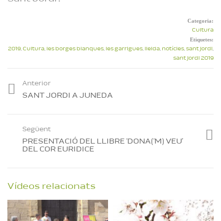
Categoria:
Cultura
Etiquetes:
2019
,
Cultura
,
les borges blanques
,
les garrigues
,
lleida
,
notícies
,
sant jordi
,
sant jordi 2019
Anterior
SANT JORDI A JUNEDA
Següent
PRESENTACIÓ DEL LLIBRE ‘DONA(‘M) VEU’
DEL COR EURIDICE
Vídeos relacionats