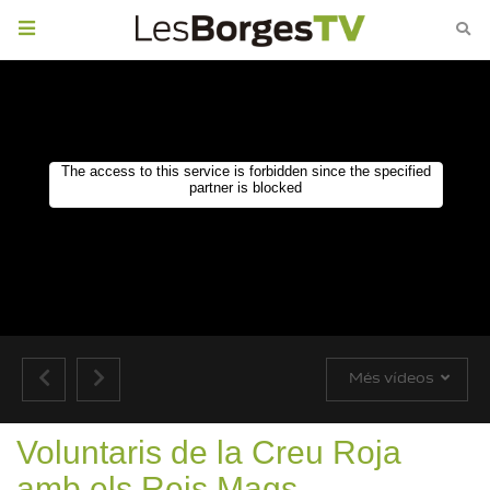
Toggle
navigation
Més vídeos
Voluntaris de la Creu Roja
amb els Reis Mags