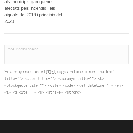
als municipis garriguencs
afectats pels incendis i els
aiguats del 2019 i principis del
2020
<a href=""
You may use these
HTML
tags and attributes:
title=""> <abbr title=""> <acronym title=""> <b>
<blockquote cite=""> <cite> <code> <del datetime=""> <em>
<i> <q cite=""> <s> <strike> <strong>