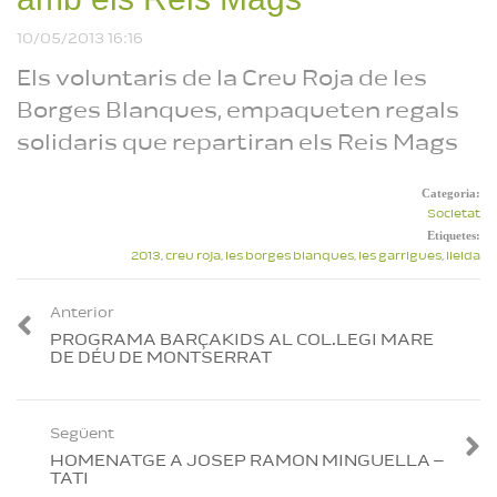
Especial 8M | Veus que
fan camí – Pilar Palau
Reproduint
10/05/2013 16:16
Boronat
Els voluntaris de la Creu Roja de les
Borges Blanques, empaqueten regals
solidaris que repartiran els Reis Mags
Categoria:
Societat
Etiquetes:
2013
,
creu roja
,
les borges blanques
,
les garrigues
,
lleida
Anterior
PROGRAMA BARÇAKIDS AL COL.LEGI MARE
DE DÉU DE MONTSERRAT
Següent
HOMENATGE A JOSEP RAMON MINGUELLA –
TATI