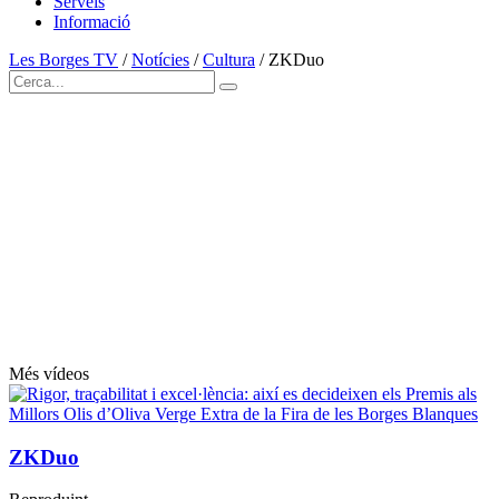
Serveis
Informació
Les Borges TV
/
Notícies
/
Cultura
/
ZKDuo
Més vídeos
ZKDuo