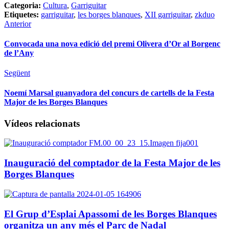
Categoria:
Cultura
,
Garriguitar
Etiquetes:
garriguitar
,
les borges blanques
,
XII garriguitar
,
zkduo
Anterior
Convocada una nova edició del premi Olivera d’Or al Borgenc
de l’Any
Següent
Noemí Marsal guanyadora del concurs de cartells de la Festa
Major de les Borges Blanques
Vídeos relacionats
Inauguració del comptador de la Festa Major de les
Borges Blanques
El Grup d’Esplai Apassomi de les Borges Blanques
organitza un any més el Parc de Nadal