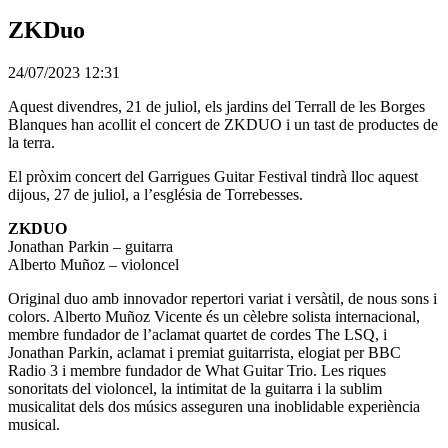
ZKDuo
24/07/2023 12:31
Aquest divendres, 21 de juliol, els jardins del Terrall de les Borges
Blanques han acollit el concert de ZKDUO i un tast de productes de
la terra.
El pròxim concert del Garrigues Guitar Festival tindrà lloc aquest
dijous, 27 de juliol, a l’església de Torrebesses.
ZKDUO
Jonathan Parkin – guitarra
Alberto Muñoz – violoncel
Original duo amb innovador repertori variat i versàtil, de nous sons i
colors. Alberto Muñoz Vicente és un cèlebre solista internacional,
membre fundador de l’aclamat quartet de cordes The LSQ, i
Jonathan Parkin, aclamat i premiat guitarrista, elogiat per BBC
Radio 3 i membre fundador de What Guitar Trio. Les riques
sonoritats del violoncel, la intimitat de la guitarra i la sublim
musicalitat dels dos músics asseguren una inoblidable experiència
musical.