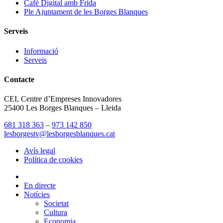
Cafè Digital amb Frida
Ple Ajuntament de les Borges Blanques
Serveis
Informació
Serveis
Contacte
CEI, Centre d’Empreses Innovadores
25400 Les Borges Blanques – Lleida
681 318 363
–
973 142 850
lesborgestv@lesborgesblanques.cat
Avís legal
Política de cookies
En directe
Notícies
Societat
Cultura
Economia