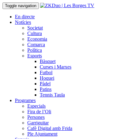
Toggle navigation
En directe
Notícies
Societat
Cultura
Economia
Comarca
Política
Esports
Bàsquet
Curses i Marxes
Futbol
Hoquei
Pàdel
Patins
Tennis Taula
Programes
Especials
Fira de l’Oli
Persones
Garriguitar
Cafè Digital amb Frida
Ple Ajuntament