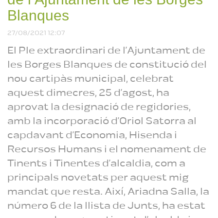
ordinària de
l’Ajuntament de les
Blanques
Borges del 30 d’abril
del 2025
Reproduint
27/08/2021 12:07
El Ple extraordinari de l’Ajuntament de
les Borges Blanques de constitució del
nou cartipàs municipal, celebrat
aquest dimecres, 25 d’agost, ha
aprovat la designació de regidories,
amb la incorporació d’Oriol Satorra al
capdavant d’Economia, Hisenda i
Recursos Humans i el nomenament de
Tinents i Tinentes d’alcaldia, com a
principals novetats per aquest mig
mandat que resta. Així, Ariadna Salla, la
número 6 de la llista de Junts, ha estat