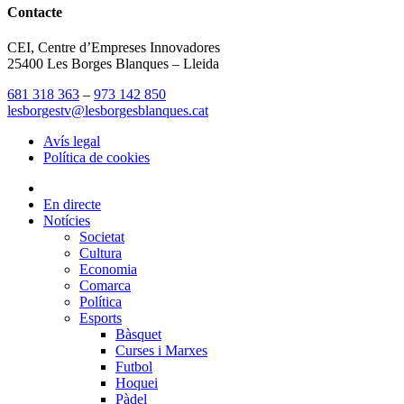
Contacte
CEI, Centre d’Empreses Innovadores
25400 Les Borges Blanques – Lleida
681 318 363
–
973 142 850
lesborgestv@lesborgesblanques.cat
Avís legal
Política de cookies
En directe
Notícies
Societat
Cultura
Economia
Comarca
Política
Esports
Bàsquet
Curses i Marxes
Futbol
Hoquei
Pàdel