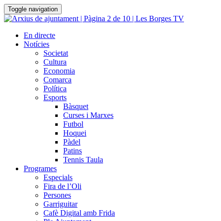
Toggle navigation
En directe
Notícies
Societat
Cultura
Economia
Comarca
Política
Esports
Bàsquet
Curses i Marxes
Futbol
Hoquei
Pàdel
Patins
Tennis Taula
Programes
Especials
Fira de l’Oli
Persones
Garriguitar
Cafè Digital amb Frida