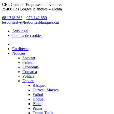
CEI, Centre d’Empreses Innovadores
25400 Les Borges Blanques – Lleida
681 318 363
–
973 142 850
lesborgestv@lesborgesblanques.cat
Avís legal
Política de cookies
En directe
Notícies
Societat
Cultura
Economia
Comarca
Política
Esports
Bàsquet
Curses i Marxes
Futbol
Hoquei
Pàdel
Patins
Tennis Taula