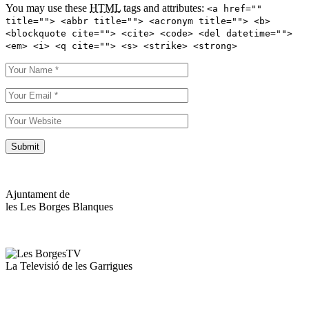
You may use these
HTML
tags and attributes:
<a href=""
title=""> <abbr title=""> <acronym title=""> <b>
<blockquote cite=""> <cite> <code> <del datetime="">
<em> <i> <q cite=""> <s> <strike> <strong>
Ajuntament de
les Les Borges Blanques
La Televisió de les Garrigues