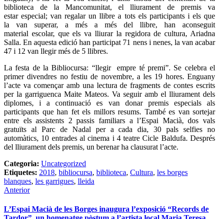
biblioteca de la Mancomunitat, el lliurament de premis va
estar especial; van regalar un llibre a tots els participants i els que
la van superar, a més a més del llibre, han aconseguit
material escolar, que els va lliurar la regidora de cultura, Ariadna
Salla. En aquesta edició han participat 71 nens i nenes, la van acabar
47 i 12 van llegir més de 5 llibres.
La festa de la Bibliocursa: “llegir empre té premi”. Se celebra el
primer divendres no festiu de novembre, a les 19 hores. Enguany
l’acte va començar amb una lectura de fragments de contes escrits
per la garriguenca Maite Mateos. Va seguir amb el lliurament dels
diplomes, i a continuació es van donar premis especials als
participants que han fet els millors resums. També es van sortejar
entre els assistents 2 passis familiars a l’Espai Macià, dos vals
gratuïts al Parc de Nadal per a cada dia, 30 pals selfies no
automàtics, 10 entrades al cinema i 4 teatre Cicle Baldufa.
Després
del lliurament dels premis, un berenar ha clausurat l’acte.
Categoria:
Uncategorized
Etiquetes:
2018
,
bibliocursa
,
biblioteca
,
Cultura
,
les borges
blanques
,
les garrigues
,
lleida
Anterior
L’Espai Macià de les Borges inaugura l’exposició “Records de
Tardor”, un homenatge pòstum a l’artista local Maria Teresa