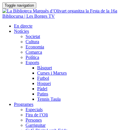
Toggle navigation
En directe
Notícies
Societat
Cultura
Economia
Comarca
Política
Esports
Bàsquet
Curses i Marxes
Futbol
Hoquei
Pàdel
Patins
Tennis Taula
Programes
Especials
Fira de l’Oli
Persones
Garriguitar