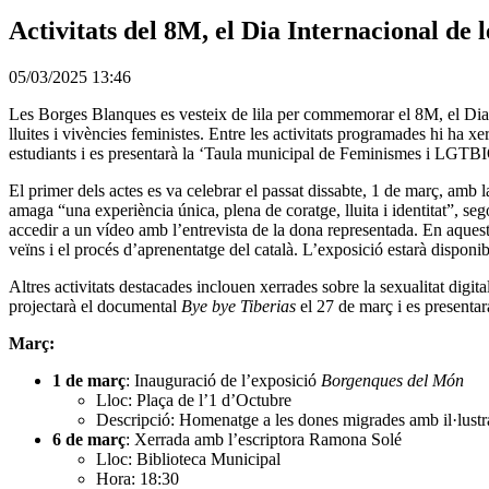
Activitats del 8M, el Dia Internacional de 
05/03/2025 13:46
Les Borges Blanques es vesteix de lila per commemorar el 8M, el Dia In
lluites i vivències feministes. Entre les activitats programades hi ha xe
estudiants i es presentarà la ‘Taula municipal de Feminismes i LGT
El primer dels actes es va celebrar el passat dissabte, 1 de març, am
amaga “una experiència única, plena de coratge, lluita i identitat”, seg
accedir a un vídeo amb l’entrevista de la dona representada. En aqueste
veïns i el procés d’aprenentatge del català. L’exposició estarà disponib
Altres activitats destacades inclouen xerrades sobre la sexualitat digital
projectarà el documental
Bye bye Tiberias
el 27 de març i es presentara
Març:
1 de març
: Inauguració de l’exposició
Borgenques del Món
Lloc: Plaça de l’1 d’Octubre
Descripció: Homenatge a les dones migrades amb il·lustra
6 de març
: Xerrada amb l’escriptora Ramona Solé
Lloc: Biblioteca Municipal
Hora: 18:30