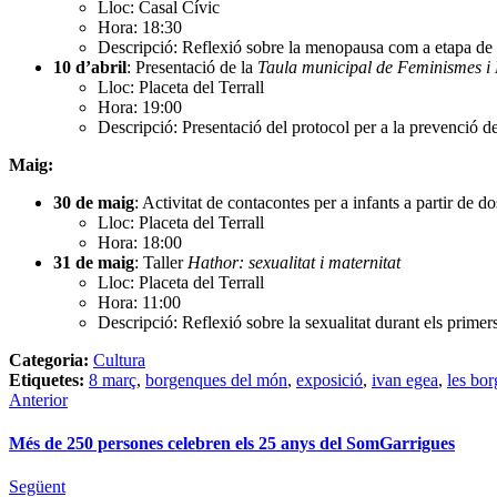
Lloc: Casal Cívic
Hora: 18:30
Descripció: Reflexió sobre la menopausa com a etapa de l
10 d’abril
: Presentació de la
Taula municipal de Feminismes
Lloc: Placeta del Terrall
Hora: 19:00
Descripció: Presentació del protocol per a la prevenció 
Maig:
30 de maig
: Activitat de contacontes per a infants a partir de d
Lloc: Placeta del Terrall
Hora: 18:00
31 de maig
: Taller
Hathor: sexualitat i maternitat
Lloc: Placeta del Terrall
Hora: 11:00
Descripció: Reflexió sobre la sexualitat durant els primer
Categoria:
Cultura
Etiquetes:
8 març
,
borgenques del món
,
exposició
,
ivan egea
,
les bo
Anterior
Més de 250 persones celebren els 25 anys del SomGarrigues
Següent