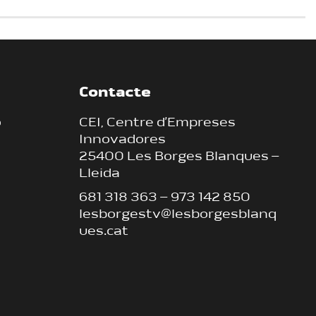
Contacte
ó
CEI, Centre d’Empreses
Innovadores
25400 Les Borges Blanques –
Lleida
681 318 363
–
973 142 850
lesborgestv@lesborgesblanq
ues.cat