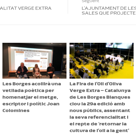
Següent
UALITAT VERGE EXTRA
L’AJUNTAMENT DE LE
SALES QUE PROJECTE
Les Borges acollirà una
La Fira de l’Oli d’Oliva
vetllada poètica per
Verge Extra – Catalunya
homenatjar el metge,
de Les Borges Blanques
escriptor i polític Joan
clou la 29a edició amb
Colomines
nous públics, assentant
la seva referencialitat i
el repte de ‘retornar la
cultura de l’oli a la gent’