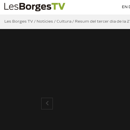
EN 
Les Borges TV
/
Notícies
/
Cultura
/
Resum del tercer dia de la 27