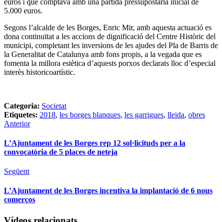
euros i que comptava amb una partida pressupostària inicial de
5.000 euros.
Segons l’alcalde de les Borges, Enric Mir, amb aquesta actuació es
dona continuïtat a les accions de dignificació del Centre Històric del
municipi, completant les inversions de les ajudes del Pla de Barris de
la Generalitat de Catalunya amb fons propis, a la vegada que es
fomenta la millora estètica d’aquests porxos declarats lloc d’especial
interès historicoartístic.
Categoria:
Societat
Etiquetes:
2018
,
les borges blanques
,
les garrigues
,
lleida
,
obres
Anterior
L’Ajuntament de les Borges rep 12 sol·licituds per a la
convocatòria de 5 places de neteja
Següent
L’Ajuntament de les Borges incentiva la implantació de 6 nous
comerços
Vídeos relacionats