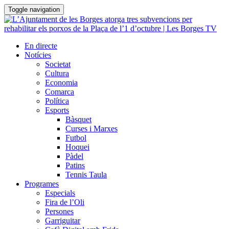
Toggle navigation
En directe
Notícies
Societat
Cultura
Economia
Comarca
Política
Esports
Bàsquet
Curses i Marxes
Futbol
Hoquei
Pàdel
Patins
Tennis Taula
Programes
Especials
Fira de l’Oli
Persones
Garriguitar