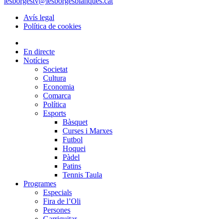
lesborgestv@lesborgesblanques.cat
Avís legal
Política de cookies
En directe
Notícies
Societat
Cultura
Economia
Comarca
Política
Esports
Bàsquet
Curses i Marxes
Futbol
Hoquei
Pàdel
Patins
Tennis Taula
Programes
Especials
Fira de l’Oli
Persones
Garriguitar