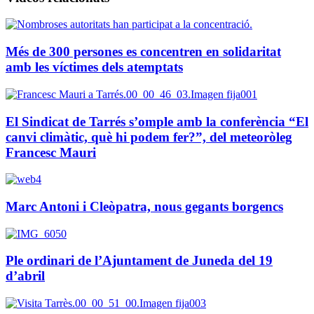
Més de 300 persones es concentren en solidaritat
amb les víctimes dels atemptats
El Sindicat de Tarrés s’omple amb la conferència “El
canvi climàtic, què hi podem fer?”, del meteoròleg
Francesc Mauri
Marc Antoni i Cleòpatra, nous gegants borgencs
Ple ordinari de l’Ajuntament de Juneda del 19
d’abril