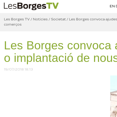
EN 
Les Borges TV
/
Notícies
/
Societat
/
Les Borges convoca ajudes 
comerços
Les Borges convoca aj
Especial 
o implantació de nou
fan camí –
Boronat
Reproduint
19/07/2018 18:13