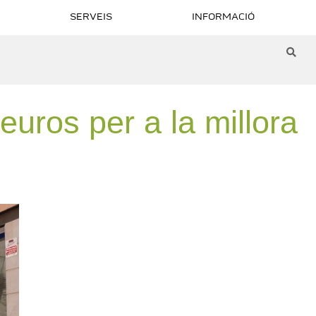
SERVEIS
INFORMACIÓ
uros per a la millora
 Veus que
Especial 8M | Veus que
Especial 8M | Ve
usanna Rubio
fan camí – Irene Visa
fan camí – Blanc
Vilalta
Casañola Ribes