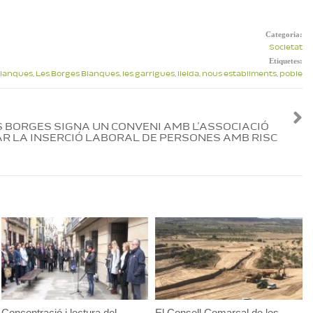
Categoria:
Societat
Etiquetes:
blanques
,
Les Borges Blanques
,
les garrigues
,
lleida
,
nous establiments
,
poble
 BORGES SIGNA UN CONVENI AMB L’ASSOCIACIÓ
AR LA INSERCIÓ LABORAL DE PERSONES AMB RISC
Concentració i lectura del
El Consell Comarcal de les