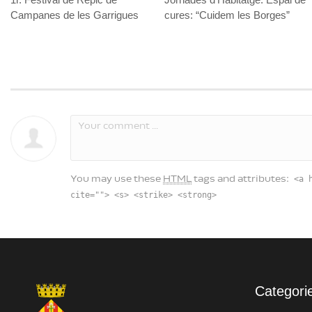
Campanes de les Garrigues
cures: “Cuidem les Borges”
<a 
You may use these
HTML
tags and attributes:
cite=""> <s> <strike> <strong>
Categori