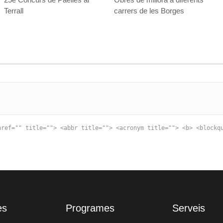
Terrall
carrers de les Borges
href="" title=""> <abbr title=""> <acronym title=""> <b> <blockq
es
Programes
Serveis