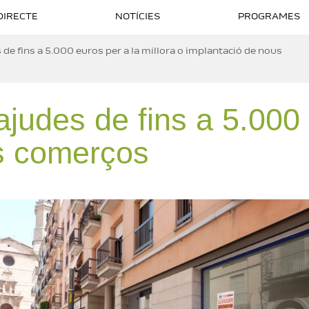
DIRECTE
NOTÍCIES
PROGRAMES
de fins a 5.000 euros per a la millora o implantació de nous
udes de fins a 5.000 e
8M | Veus que
Especial 8M | Veus que
Especial 8M |
s comerços
 Pilar Palau
fan camí – Dolors Català
fan camí – S
Roig
Gallart