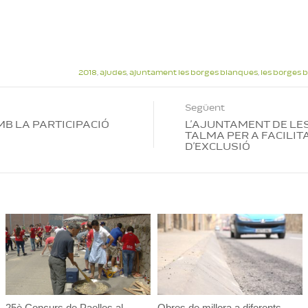
2018
,
ajudes
,
ajuntament les borges blanques
,
les borges 
Següent
MB LA PARTICIPACIÓ
L’AJUNTAMENT DE LES
TALMA PER A FACILIT
D’EXCLUSIÓ
25è Concurs de Paelles al
Obres de millora a diferents