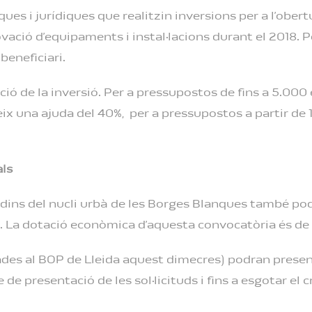
iques i jurídiques que realitzin inversions per a l’ob
ació d’equipaments i instal·lacions durant el 2018. Per
beneficiari.
ió de la inversió. Per a pressupostos de fins a 5.000 
ix una ajuda del 40%, per a pressupostos a partir de 1
als
xa dins del nucli urbà de les Borges Blanques també p
ls. La dotació econòmica d’aquesta convocatòria és de
es al BOP de Lleida aquest dimecres) podran presentar-
 presentació de les sol·licituds i fins a esgotar el c