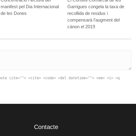
manifest pel Dia Internacional
Garrigues congela la taxa de
de les Dones
recollida de residus i
compensarà l’augment del
cànon el 2019
uote cite=""> <cite> <code> <del datetime=""> <em> <i> <q
Contacte