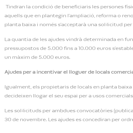
Tindran la condició de beneficiaris les persones fís
aquells que en plantegin l’ampliació, reforma o renov
planta baixa i només s’acceptarà una sol·licitud per 
La quantia de les ajudes vindrà determinada en func
pressupostos de 5.000 fins a 10.000 euros s’estable
un màxim de 5.000 euros.
Ajudes per a incentivar el lloguer de locals comerci
Igualment, els propietaris de locals en planta bai
decideixen llogar el seu espai per a usos comercia
Les sol·licituds per ambdues convocatòries (publicad
30 de novembre. Les ajudes es concediran per ordre de