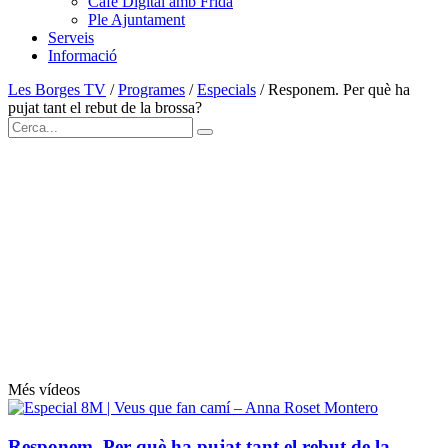
Cafè Digital amb Frida
Ple Ajuntament
Serveis
Informació
Les Borges TV
/
Programes
/
Especials
/
Responem. Per què ha
pujat tant el rebut de la brossa?
Més vídeos
Responem. Per què ha pujat tant el rebut de la