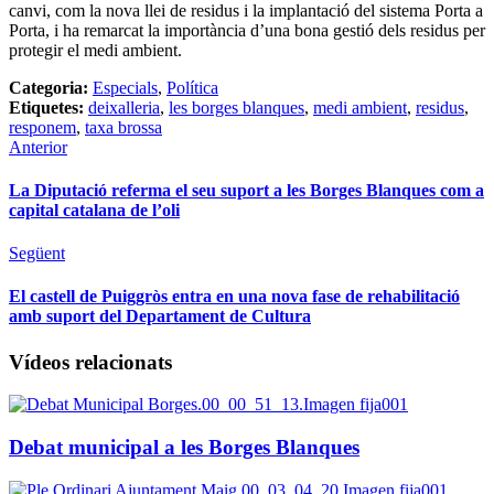
canvi, com la nova llei de residus i la implantació del sistema Porta a
Porta, i ha remarcat la importància d’una bona gestió dels residus per
protegir el medi ambient.
Categoria:
Especials
,
Política
Etiquetes:
deixalleria
,
les borges blanques
,
medi ambient
,
residus
,
responem
,
taxa brossa
Anterior
La Diputació referma el seu suport a les Borges Blanques com a
capital catalana de l’oli
Següent
El castell de Puiggròs entra en una nova fase de rehabilitació
amb suport del Departament de Cultura
Vídeos relacionats
Debat municipal a les Borges Blanques