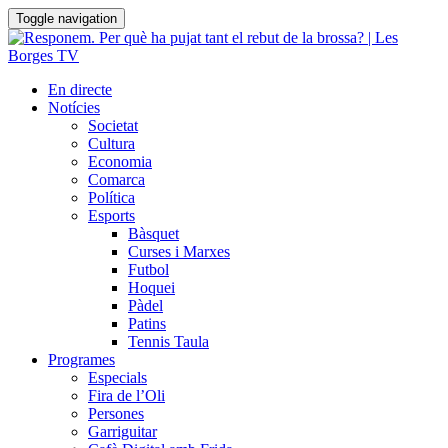
Toggle navigation
En directe
Notícies
Societat
Cultura
Economia
Comarca
Política
Esports
Bàsquet
Curses i Marxes
Futbol
Hoquei
Pàdel
Patins
Tennis Taula
Programes
Especials
Fira de l’Oli
Persones
Garriguitar