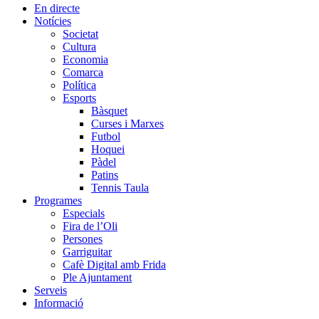
En directe
Notícies
Societat
Cultura
Economia
Comarca
Política
Esports
Bàsquet
Curses i Marxes
Futbol
Hoquei
Pàdel
Patins
Tennis Taula
Programes
Especials
Fira de l’Oli
Persones
Garriguitar
Cafè Digital amb Frida
Ple Ajuntament
Serveis
Informació