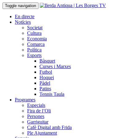
Toggle navigation
En directe
Notícies
Societat
Cultura
Economia
Comarca
Política
Esports
Bàsquet
Curses i Marxes
Futbol
Hoquei
Pàdel
Patins
Tennis Taula
Programes
Especials
Fira de l’Oli
Persones
Garriguitar
Cafè Digital amb Frida
Ple Ajuntament