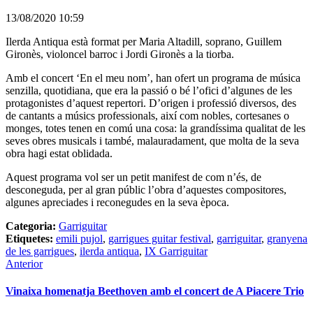
13/08/2020 10:59
Ilerda Antiqua està format per Maria Altadill, soprano, Guillem
Gironès, violoncel barroc i Jordi Gironès a la tiorba.
Amb el concert ‘En el meu nom’, han ofert un programa de música
senzilla, quotidiana, que era la passió o bé l’ofici d’algunes de les
protagonistes d’aquest repertori. D’origen i professió diversos, des
de cantants a músics professionals, així com nobles, cortesanes o
monges, totes tenen en comú una cosa: la grandíssima qualitat de les
seves obres musicals i també, malauradament, que molta de la seva
obra hagi estat oblidada.
Aquest programa vol ser un petit manifest de com n’és, de
desconeguda, per al gran públic l’obra d’aquestes compositores,
algunes apreciades i reconegudes en la seva època.
Categoria:
Garriguitar
Etiquetes:
emili pujol
,
garrigues guitar festival
,
garriguitar
,
granyena
de les garrigues
,
ilerda antiqua
,
IX Garriguitar
Anterior
Vinaixa homenatja Beethoven amb el concert de A Piacere Trio