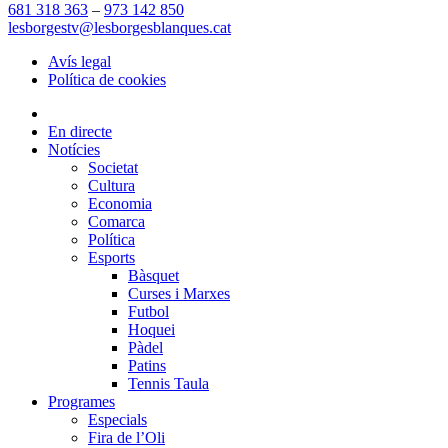
681 318 363
–
973 142 850
lesborgestv@lesborgesblanques.cat
Avís legal
Política de cookies
En directe
Notícies
Societat
Cultura
Economia
Comarca
Política
Esports
Bàsquet
Curses i Marxes
Futbol
Hoquei
Pàdel
Patins
Tennis Taula
Programes
Especials
Fira de l’Oli