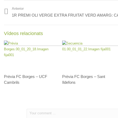
L’Espai Macià inaugura
Anterior
una exposició col·lectiva
1R PREMI OLI VERGE EXTRA FRUITAT VERD AMARG: 
que reinterpreta Las
Crònica F
Meninas
CE Júpiter
Vídeos relacionats
Prèvia FC Borges – UCF
Prèvia FC Borges – Sant
Cambrils
Ildefons