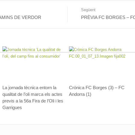
Següent
8 jugadors del CTT Borges
CAMINS DE VERDOR
PRÈVIA FC BORGES – F
C Borges (1) –
al torneig estatal de
 (0)
Valladolid
La jornada tècnica entorn la
Crònica FC Borges (3) – FC
qualitat de l’oli marca els actes
Andorra (1)
previs a la 56a Fira de l’Oli i les
Garrigues