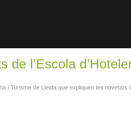
s de l’Escola d’Hotele
Entrevista a la Carme
CE Manresa (0)
Ruscalleda, als germans
Prèvia FC Bo
 (0)
Torres i al Carles Gaig
Júpiter
ria i Turisme de Lleida que expliquen les novetats 
up Vall – San
Victòria del Borges Grup
 de los Reyes
Vall davant el San
Tast de Vins i
TE a les 19
Sebastián de los Reyes
Paraules a la 
(4-0)
Juneda