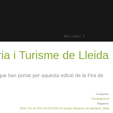
Més vídeos
ria i Turisme de Lleida
rges – CE
que han portat per aquesta edició de la Fira de
 Jocs de
Categoria:
Biblioteca de
Uncategorized
Etiquetes:
2018
,
Fira de l'Oli
,
Fira Oli 2018
,
les borges blanques
,
les garrigues
,
lleida