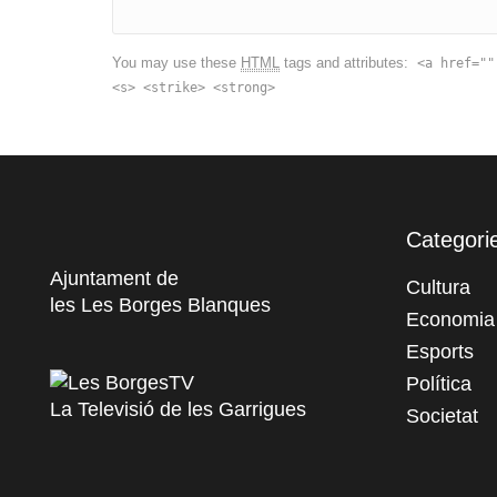
You may use these
HTML
tags and attributes:
<a href=""
<s> <strike> <strong>
Categori
Ajuntament de
Cultura
les Les Borges Blanques
Economia
Esports
Política
La Televisió de les Garrigues
Societat