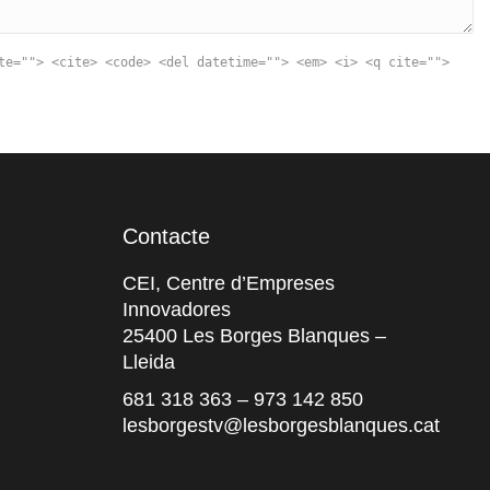
te=""> <cite> <code> <del datetime=""> <em> <i> <q cite="">
Contacte
CEI, Centre d’Empreses
Innovadores
25400 Les Borges Blanques –
Lleida
681 318 363
–
973 142 850
lesborgestv@lesborgesblanques.cat