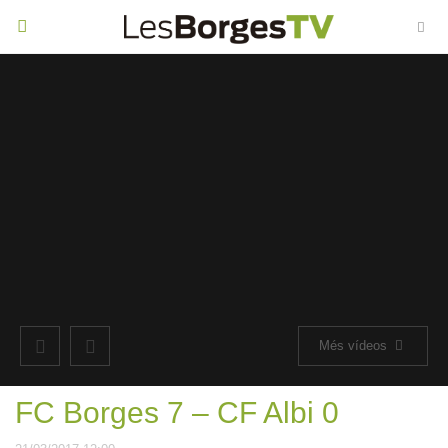
Toggle
navigation
Més vídeos
FC Borges 7 – CF Albi 0
Reproduint
Crònica CE Manresa (0)