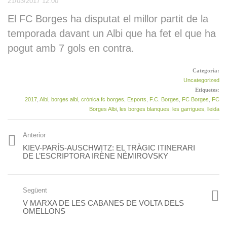
21/03/2017 12:00
FC Borges (0)
Entrevista a la Carme
El FC Borges ha disputat el millor partit de la
Ruscalleda, als germans
Torres i al Carles Gaig
temporada davant un Albi que ha fet el que ha
DONA(‘m) VEU, del Cor
Prèvia FC Borges – CE
pogut amb 7 gols en contra.
Euridice de les Borges,
Júpiter
Premi Innovació de la
Federació de Cors de
Borges Grup Vall – San
Clavé
Categoria:
Sebastián de los Reyes
Uncategorized
EN DIRECTE a les 19
Etiquetes:
Victòria del Borges Grup
hores
Vall davant el San
2017
,
Albi
,
borges albi
,
crònica fc borges
,
Esports
,
F.C. Borges
,
FC Borges
,
FC
Sebastián de los Reyes
Borges Albi
,
les borges blanques
,
les garrigues
,
lleida
(4-0)
Tast de Vins i Jocs de
Paraules a la Biblioteca de
Anterior
L’Espai Macià inaugura
Juneda
una exposició col·lectiva
KIEV-PARÍS-AUSCHWITZ: EL TRÀGIC ITINERARI
que reinterpreta Las
DE L’ESCRIPTORA IRÈNE NÉMIROVSKY
Meninas
Crònica FC Borges (1) –
CE Júpiter (0)
8 jugadors del CTT Borges
Següent
al torneig estatal de
V MARXA DE LES CABANES DE VOLTA DELS
Valladolid
OMELLONS