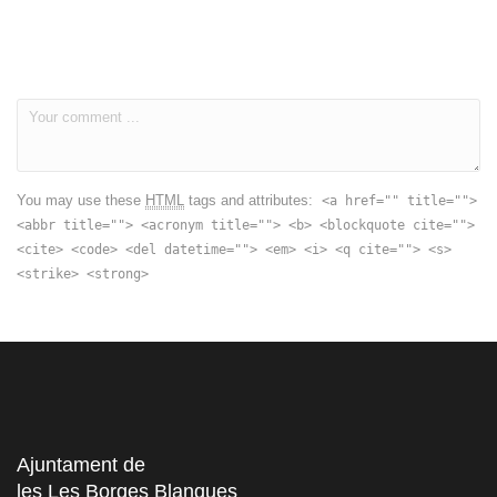
You may use these
HTML
tags and attributes:
<a href="" title="">
<abbr title=""> <acronym title=""> <b> <blockquote cite="">
<cite> <code> <del datetime=""> <em> <i> <q cite=""> <s>
<strike> <strong>
Ajuntament de
les Les Borges Blanques