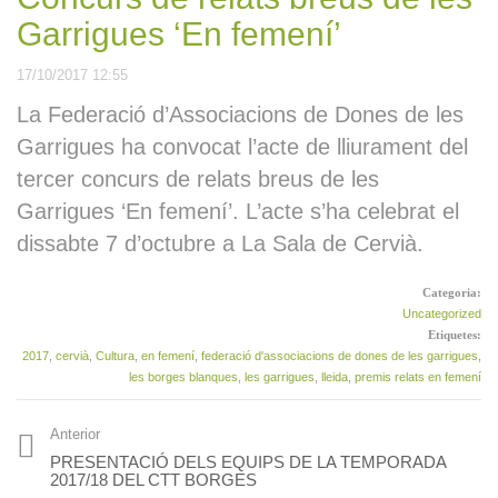
FC Borges (0)
Entrevista a la Carme
Garrigues ‘En femení’
Ruscalleda, als germans
Torres i al Carles Gaig
17/10/2017 12:55
DONA(‘m) VEU, del Cor
Prèvia FC Borges – CE
Euridice de les Borges,
Júpiter
La Federació d’Associacions de Dones de les
Premi Innovació de la
Federació de Cors de
Garrigues ha convocat l’acte de lliurament del
Borges Grup Vall – San
Clavé
Sebastián de los Reyes
tercer concurs de relats breus de les
EN DIRECTE a les 19
Victòria del Borges Grup
hores
Garrigues ‘En femení’. L’acte s’ha celebrat el
Vall davant el San
Sebastián de los Reyes
dissabte 7 d’octubre a La Sala de Cervià.
(4-0)
Tast de Vins i Jocs de
Paraules a la Biblioteca de
Categoria:
L’Espai Macià inaugura
Juneda
Uncategorized
una exposició col·lectiva
que reinterpreta Las
Etiquetes:
Meninas
2017
,
cervià
,
Cultura
,
en femení
,
federació d'associacions de dones de les garrigues
,
les borges blanques
,
les garrigues
,
lleida
,
premis relats en femení
Crònica FC Borges (1) –
CE Júpiter (0)
8 jugadors del CTT Borges
al torneig estatal de
Anterior
Valladolid
PRESENTACIÓ DELS EQUIPS DE LA TEMPORADA
2017/18 DEL CTT BORGES