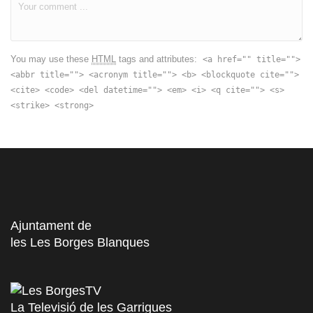
You may use these
HTML
tags and attributes:
<a href="" title="">
<abbr title=""> <acronym title=""> <b> <blockquote cite="">
<cite> <code> <del datetime=""> <em> <i> <q cite=""> <s>
<strike> <strong>
Ajuntament de
les Les Borges Blanques
La Televisió de les Garrigues