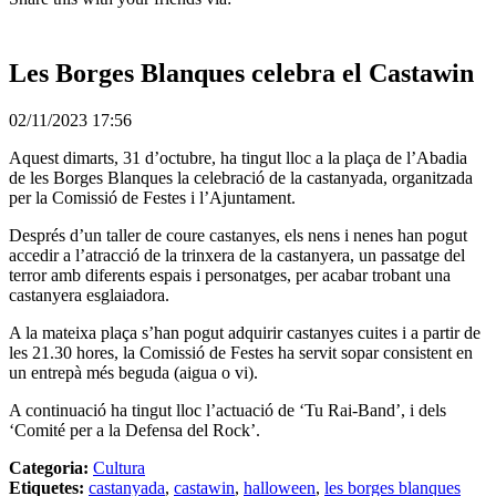
Les Borges Blanques celebra el Castawin
02/11/2023 17:56
Aquest dimarts, 31 d’octubre, ha tingut lloc a la plaça de l’Abadia
de les Borges Blanques la celebració de la castanyada, organitzada
per la Comissió de Festes i l’Ajuntament.
Després d’un taller de coure castanyes, els nens i nenes han pogut
accedir a l’atracció de la trinxera de la castanyera, un passatge del
terror amb diferents espais i personatges, per acabar trobant una
castanyera esglaiadora.
A la mateixa plaça s’han pogut adquirir castanyes cuites i a partir de
les 21.30 hores, la Comissió de Festes ha servit sopar consistent en
un entrepà més beguda (aigua o vi).
A continuació ha tingut lloc l’actuació de ‘Tu Rai-Band’, i dels
‘Comité per a la Defensa del Rock’.
Categoria:
Cultura
Etiquetes:
castanyada
,
castawin
,
halloween
,
les borges blanques