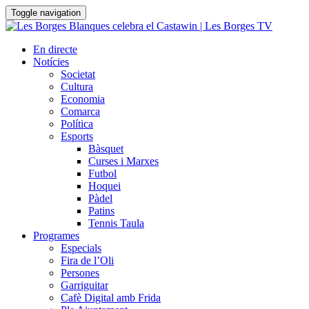
Toggle navigation
En directe
Notícies
Societat
Cultura
Economia
Comarca
Política
Esports
Bàsquet
Curses i Marxes
Futbol
Hoquei
Pàdel
Patins
Tennis Taula
Programes
Especials
Fira de l’Oli
Persones
Garriguitar
Cafè Digital amb Frida