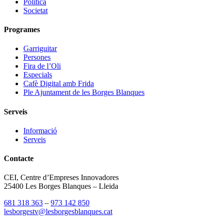
Política
Societat
Programes
Garriguitar
Persones
Fira de l’Oli
Especials
Cafè Digital amb Frida
Ple Ajuntament de les Borges Blanques
Serveis
Informació
Serveis
Contacte
CEI, Centre d’Empreses Innovadores
25400 Les Borges Blanques – Lleida
681 318 363
–
973 142 850
lesborgestv@lesborgesblanques.cat