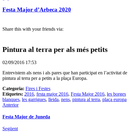
Festa Major d’Arbeca 2020
Share this with your friends via:
Pintura al terra per als més petits
02/09/2016 17:53
Entrevistem als nens i als pares que han participat en l’activitat de
pintura al terra per a petits a la plaça Europa.
Categoria:
Fires i Festes
Etiquetes:
2016
,
festa major 2016
,
Festa Major 2016
,
les borges
blanques
,
les garrigues
,
lleida
,
nens
,
pintura al terra
,
plaça europa
Anterior
Festa Major de Juneda
Següent