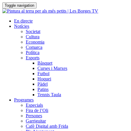
Toggle navigation
En directe
Notícies
Societat
Cultura
Economia
Comarca
Política
Esports
Bàsquet
Curses i Marxes
Futbol
Hoquei
Pàdel
Patins
Tennis Taula
Programes
Especials
Fira de l’Oli
Persones
Garriguitar
Cafè Digital amb Frida