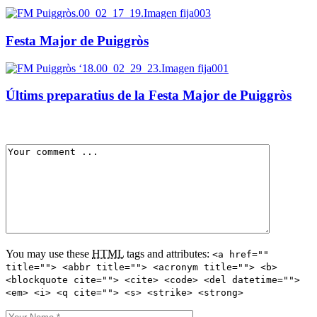
Festa Major de Puiggròs
Últims preparatius de la Festa Major de Puiggròs
You may use these
HTML
tags and attributes:
<a href=""
title=""> <abbr title=""> <acronym title=""> <b>
<blockquote cite=""> <cite> <code> <del datetime="">
<em> <i> <q cite=""> <s> <strike> <strong>