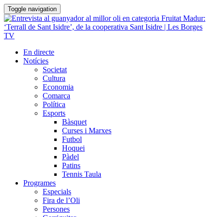
Toggle navigation
En directe
Notícies
Societat
Cultura
Economia
Comarca
Política
Esports
Bàsquet
Curses i Marxes
Futbol
Hoquei
Pàdel
Patins
Tennis Taula
Programes
Especials
Fira de l’Oli
Persones