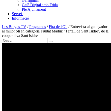
Garriguitar
Cafè Digital amb Frida
Ple Ajuntament
Serveis
Informació
Les Borges TV
/
Programes
/
Fira de l'Oli
/
Entrevista al guanyador
al millor oli en categoria Fruitat Madur: ‘Terrall de Sant Isidre’, de la
cooperativa Sant Isidre