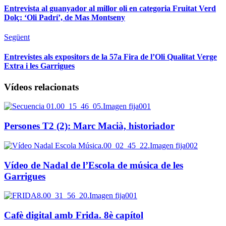
Entrevista al guanyador al millor oli en categoria Fruitat Verd
Dolç: ‘Oli Padrí’, de Mas Montseny
Següent
Entrevistes als expositors de la 57a Fira de l’Oli Qualitat Verge
Extra i les Garrigues
Vídeos relacionats
Persones T2 (2): Marc Macià, historiador
Vídeo de Nadal de l’Escola de música de les
Garrigues
Cafè digital amb Frida. 8è capítol