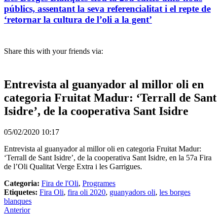
públics, assentant la seva referencialitat i el repte de
‘retornar la cultura de l’oli a la gent’
Share this with your friends via:
Entrevista al guanyador al millor oli en
categoria Fruitat Madur: ‘Terrall de Sant
Isidre’, de la cooperativa Sant Isidre
05/02/2020 10:17
Entrevista al guanyador al millor oli en categoria Fruitat Madur:
‘Terrall de Sant Isidre’, de la cooperativa Sant Isidre, en la 57a Fira
de l’Oli Qualitat Verge Extra i les Garrigues.
Categoria:
Fira de l'Oli
,
Programes
Etiquetes:
Fira Oli
,
fira oli 2020
,
guanyadors oli
,
les borges
blanques
Anterior