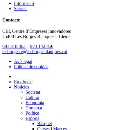
Informació
Serveis
Contacte
CEI, Centre d’Empreses Innovadores
25400 Les Borges Blanques – Lleida
681 318 363
–
973 142 850
lesborgestv@lesborgesblanques.cat
Avís legal
Política de cookies
En directe
Notícies
Societat
Cultura
Economia
Comarca
Política
Esports
Bàsquet
Curses i Marxes